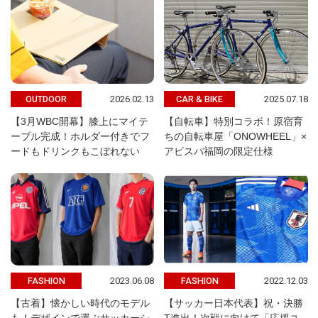
2026.02.13
2025.07.18
OUTDOOR
CAR & BIKE
【3月WBC開幕】膝上にマイテ
【自転車】特別コラボ！原宿育
ーブル完成！ホルダー付きでフ
ちの自転車屋「ONOWHEEL」×
ードもドリンクもこぼれない
アビスパ福岡の限定仕様
2023.06.08
2022.12.03
FASHION
FASHION
【古着】懐かしい時代のモデル
【サッカー日本代表】祝・決勝