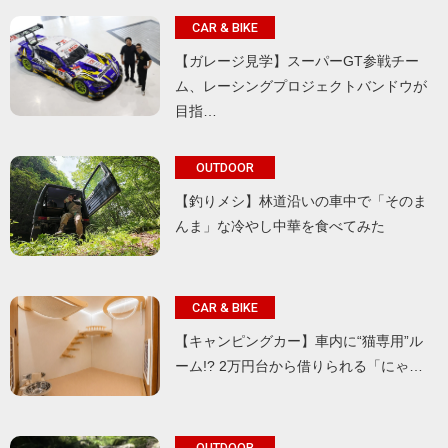
CAR & BIKE
【ガレージ見学】スーパーGT参戦チー
ム、レーシングプロジェクトバンドウが
目指…
OUTDOOR
【釣りメシ】林道沿いの車中で「そのま
んま」な冷やし中華を食べてみた
CAR & BIKE
【キャンピングカー】車内に“猫専用”ル
ーム!? 2万円台から借りられる「にゃ…
OUTDOOR