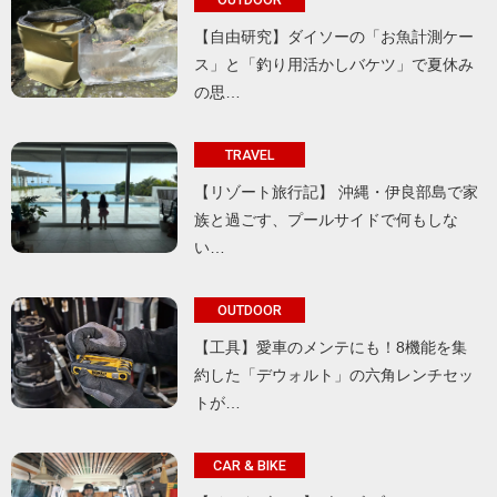
【自由研究】ダイソーの「お魚計測ケー
ス」と「釣り用活かしバケツ」で夏休み
の思…
TRAVEL
【リゾート旅行記】 沖縄・伊良部島で家
族と過ごす、プールサイドで何もしな
い…
OUTDOOR
【工具】愛車のメンテにも！8機能を集
約した「デウォルト」の六角レンチセッ
トが…
CAR & BIKE