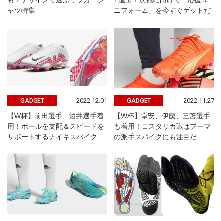
も！デザインで選ぶサッカーシ
T進出！次戦に向けて「応援ユ
ャツ特集
ニフォーム」を今すぐゲットだ
2022.12.01
2022.11.27
GADGET
GADGET
【W杯】前田選手、酒井選手着
【W杯】堂安、伊藤、三笘選手
用！ボールを支配＆スピードを
も着用！コスタリカ戦はプーマ
サポートするナイキスパイク
の派手スパイクにも注目だ