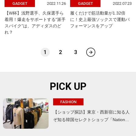
2022.11.26
2022.07.23
GADGET
GADGET
【W杯】浅野選手、久保選手ら
履くだけで筋活動量が1.32倍
着用！爆走をサポートする“派手
に！史上最強ソックスで運動パ
スパイク”は、アディダスのど
フォーマンスをアップ
れ？
1
2
3
PICK UP
FASHION
【ショップ探訪】東京・西新宿に知る人
ぞ知る韓国セレクトショップ「Nation…