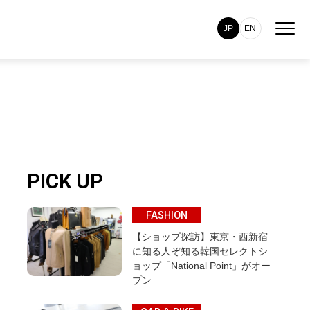
JP
EN
PICK UP
FASHION
【ショップ探訪】東京・西新宿
に知る人ぞ知る韓国セレクトシ
ョップ「National Point」がオー
プン