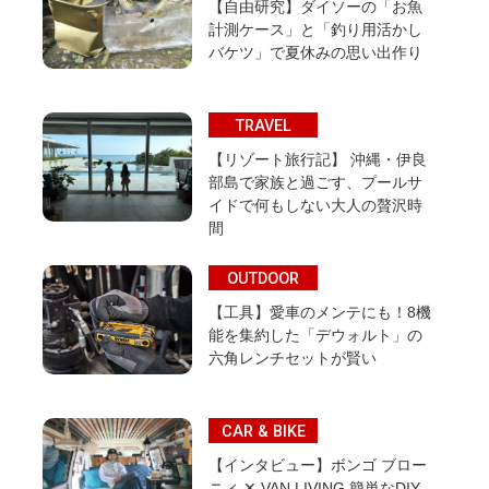
【自由研究】ダイソーの「お魚
計測ケース」と「釣り用活かし
バケツ」で夏休みの思い出作り
TRAVEL
【リゾート旅行記】 沖縄・伊良
部島で家族と過ごす、プールサ
イドで何もしない大人の贅沢時
間
OUTDOOR
【工具】愛車のメンテにも！8機
能を集約した「デウォルト」の
六角レンチセットが賢い
CAR & BIKE
【インタビュー】ボンゴ ブロー
ニィ ✕ VAN LIVING 簡単なDIY