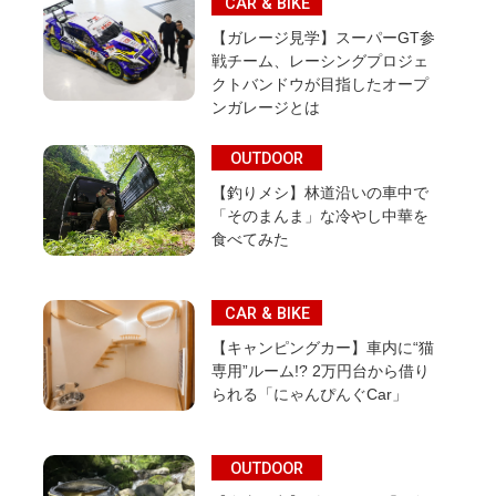
CAR & BIKE
【ガレージ見学】スーパーGT参
戦チーム、レーシングプロジェ
クトバンドウが目指したオープ
ンガレージとは
OUTDOOR
【釣りメシ】林道沿いの車中で
「そのまんま」な冷やし中華を
食べてみた
CAR & BIKE
【キャンピングカー】車内に“猫
専用”ルーム!? 2万円台から借り
られる「にゃんぴんぐCar」
OUTDOOR