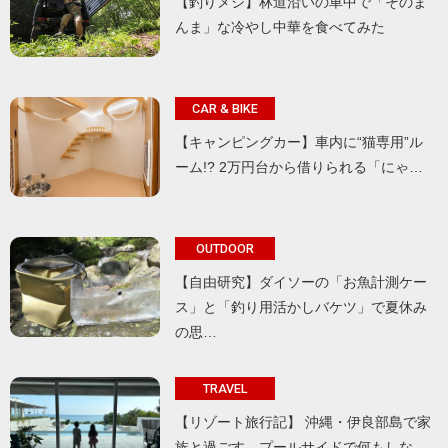
【釣りメシ】林道沿いの車中で「そのま
んま」な冷やし中華を食べてみた
CAR & BIKE
【キャンピングカー】車内に“猫専用”ル
ーム!? 2万円台から借りられる「にゃ…
OUTDOOR
【自由研究】ダイソーの「お魚計測ケー
ス」と「釣り用活かしバケツ」で夏休み
の思…
TRAVEL
【リゾート旅行記】 沖縄・伊良部島で家
族と過ごす、プールサイドで何もしな