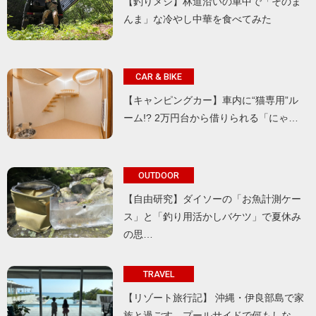
【釣りメシ】林道沿いの車中で「そのま
んま」な冷やし中華を食べてみた
CAR & BIKE
【キャンピングカー】車内に“猫専用”ル
ーム!? 2万円台から借りられる「にゃ…
OUTDOOR
【自由研究】ダイソーの「お魚計測ケー
ス」と「釣り用活かしバケツ」で夏休み
の思…
TRAVEL
【リゾート旅行記】 沖縄・伊良部島で家
族と過ごす、プールサイドで何もしな