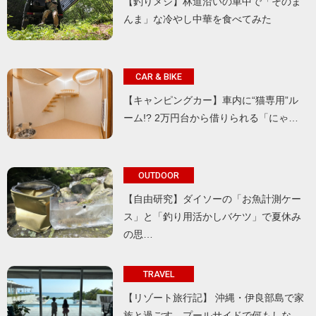
【釣りメシ】林道沿いの車中で「そのま
んま」な冷やし中華を食べてみた
CAR & BIKE
【キャンピングカー】車内に“猫専用”ル
ーム!? 2万円台から借りられる「にゃ…
OUTDOOR
【自由研究】ダイソーの「お魚計測ケー
ス」と「釣り用活かしバケツ」で夏休み
の思…
TRAVEL
【リゾート旅行記】 沖縄・伊良部島で家
族と過ごす、プールサイドで何もしな