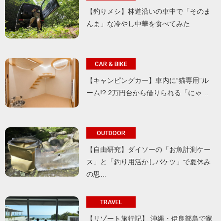
【釣りメシ】林道沿いの車中で「そのま
んま」な冷やし中華を食べてみた
CAR & BIKE
【キャンピングカー】車内に“猫専用”ル
ーム!? 2万円台から借りられる「にゃ…
OUTDOOR
【自由研究】ダイソーの「お魚計測ケー
ス」と「釣り用活かしバケツ」で夏休み
の思…
TRAVEL
【リゾート旅行記】 沖縄・伊良部島で家