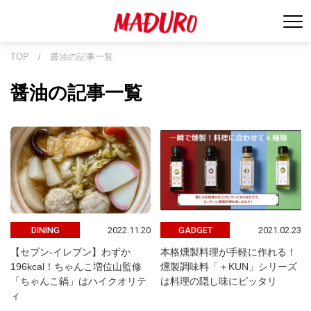
TOP
/
醤油の記事一覧
醤油の記事一覧
2022.11.20
2021.02.23
DINING
GADGET
【セブン-イレブン】わずか
本格燻製料理が手軽に作れる！
196kcal！ちゃんこ増位山監修
燻製調味料「＋KUN」シリーズ
「ちゃんこ鍋」はハイクオリテ
は料理の隠し味にピッタリ
ィ