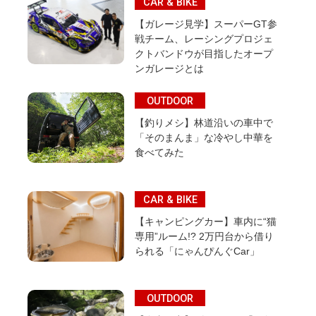
CAR & BIKE
【ガレージ見学】スーパーGT参
戦チーム、レーシングプロジェ
クトバンドウが目指したオープ
ンガレージとは
OUTDOOR
【釣りメシ】林道沿いの車中で
「そのまんま」な冷やし中華を
食べてみた
CAR & BIKE
【キャンピングカー】車内に“猫
専用”ルーム!? 2万円台から借り
られる「にゃんぴんぐCar」
OUTDOOR