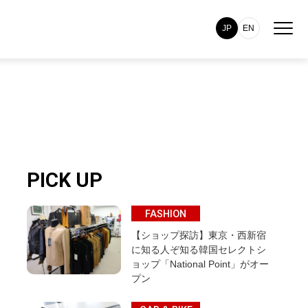
JP
EN
PICK UP
FASHION
【ショップ探訪】東京・西新宿
に知る人ぞ知る韓国セレクトシ
ョップ「National Point」がオー
プン