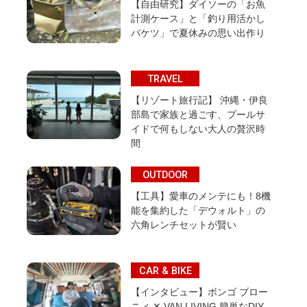
【自由研究】ダイソーの「お魚
計測ケース」と「釣り用活かし
バケツ」で夏休みの思い出作り
TRAVEL
【リゾート旅行記】 沖縄・伊良
部島で家族と過ごす、プールサ
イドで何もしない大人の贅沢時
間
OUTDOOR
【工具】愛車のメンテにも！8機
能を集約した「デウォルト」の
六角レンチセットが賢い
CAR & BIKE
【インタビュー】ボンゴ ブロー
ニィ ✕ VAN LIVING 簡単なDIY