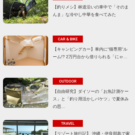
【釣りメシ】林道沿いの車中で「そのま
んま」な冷やし中華を食べてみた
CAR & BIKE
【キャンピングカー】車内に“猫専用”ル
ーム!? 2万円台から借りられる「にゃ…
OUTDOOR
【自由研究】ダイソーの「お魚計測ケー
ス」と「釣り用活かしバケツ」で夏休み
の思…
TRAVEL
【リゾート旅行記】 沖縄・伊良部島で家