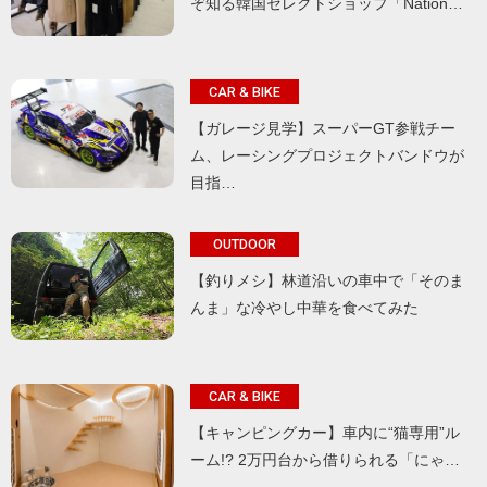
ぞ知る韓国セレクトショップ「Nation…
CAR & BIKE
【ガレージ見学】スーパーGT参戦チー
ム、レーシングプロジェクトバンドウが
目指…
OUTDOOR
【釣りメシ】林道沿いの車中で「そのま
んま」な冷やし中華を食べてみた
CAR & BIKE
【キャンピングカー】車内に“猫専用”ル
ーム!? 2万円台から借りられる「にゃ…