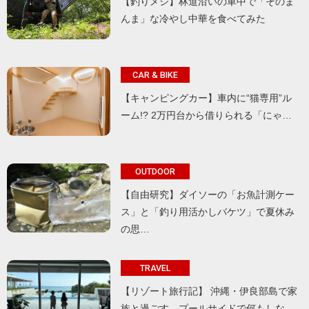
【釣りメシ】林道沿いの車中で「そのま
んま」な冷やし中華を食べてみた
CAR & BIKE
【キャンピングカー】車内に“猫専用”ル
ーム!? 2万円台から借りられる「にゃ…
OUTDOOR
【自由研究】ダイソーの「お魚計測ケー
ス」と「釣り用活かしバケツ」で夏休み
の思…
TRAVEL
【リゾート旅行記】 沖縄・伊良部島で家
族と過ごす、プールサイドで何もしな