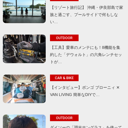
【リゾート旅行記】 沖縄・伊良部島で家
族と過ごす、プールサイドで何もしな
い…
OUTDOOR
【工具】愛車のメンテにも！8機能を集
約した「デウォルト」の六角レンチセッ
トが…
CAR & BIKE
【インタビュー】ボンゴ ブローニィ ✕
VAN LIVING 簡単なDIYで…
OUTDOOR
ダイソーの「調光サングラス」を使って