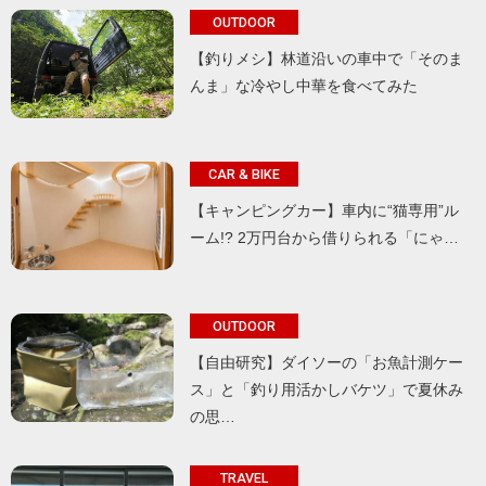
OUTDOOR
【釣りメシ】林道沿いの車中で「そのま
んま」な冷やし中華を食べてみた
CAR & BIKE
【キャンピングカー】車内に“猫専用”ル
ーム!? 2万円台から借りられる「にゃ…
OUTDOOR
【自由研究】ダイソーの「お魚計測ケー
ス」と「釣り用活かしバケツ」で夏休み
の思…
TRAVEL