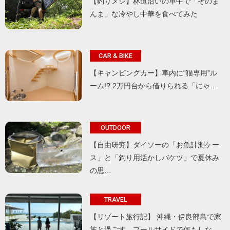
【釣りメシ】林道沿いの車中で「そのま
んま」な冷やし中華を食べてみた
CAR & BIKE
【キャンピングカー】車内に“猫専用”ル
ーム!? 2万円台から借りられる「にゃ…
OUTDOOR
【自由研究】ダイソーの「お魚計測ケー
ス」と「釣り用活かしバケツ」で夏休み
の思…
TRAVEL
【リゾート旅行記】 沖縄・伊良部島で家
族と過ごす、プールサイドで何もしな