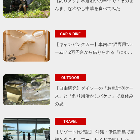
【釣りメシ】林道沿いの車中で「そのま
んま」な冷やし中華を食べてみた
CAR & BIKE
【キャンピングカー】車内に“猫専用”ル
ーム!? 2万円台から借りられる「にゃ…
OUTDOOR
【自由研究】ダイソーの「お魚計測ケー
ス」と「釣り用活かしバケツ」で夏休み
の思…
TRAVEL
【リゾート旅行記】 沖縄・伊良部島で家
族と過ごす、プールサイドで何もしな