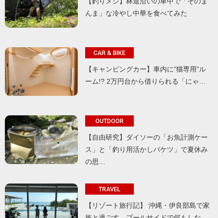
【釣りメシ】林道沿いの車中で「そのま
んま」な冷やし中華を食べてみた
CAR & BIKE
【キャンピングカー】車内に“猫専用”ル
ーム!? 2万円台から借りられる「にゃ…
OUTDOOR
【自由研究】ダイソーの「お魚計測ケー
ス」と「釣り用活かしバケツ」で夏休み
の思…
TRAVEL
【リゾート旅行記】 沖縄・伊良部島で家
族と過ごす、プールサイドで何もしな