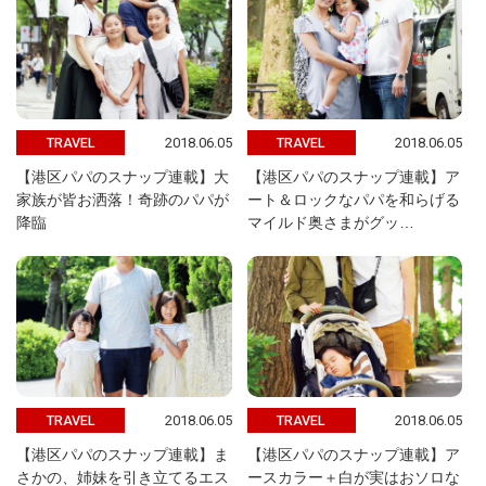
2018.06.05
2018.06.05
TRAVEL
TRAVEL
【港区パパのスナップ連載】大
【港区パパのスナップ連載】ア
家族が皆お洒落！奇跡のパパが
ート＆ロックなパパを和らげる
降臨
マイルド奥さまがグッ…
2018.06.05
2018.06.05
TRAVEL
TRAVEL
【港区パパのスナップ連載】ま
【港区パパのスナップ連載】ア
さかの、姉妹を引き立てるエス
ースカラー＋白が実はおソロな