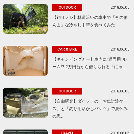
2018.06.05
OUTDOOR
【釣りメシ】林道沿いの車中で「そのま
んま」な冷やし中華を食べてみた
2018.06.05
CAR & BIKE
【キャンピングカー】車内に“猫専用”ル
ーム!? 2万円台から借りられる「にゃ…
2018.06.05
OUTDOOR
【自由研究】ダイソーの「お魚計測ケー
ス」と「釣り用活かしバケツ」で夏休み
の思…
2018.06.05
TRAVEL