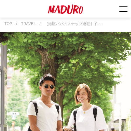
TOP
/
TRAVEL
/
【港区パパのスナップ連載】 白…