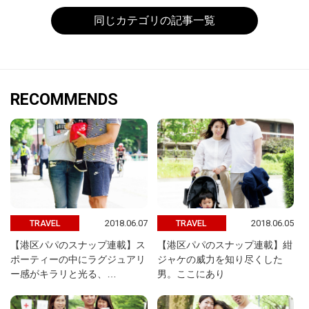
同じカテゴリの記事一覧
RECOMMENDS
2018.06.07
2018.06.05
TRAVEL
TRAVEL
【港区パパのスナップ連載】ス
【港区パパのスナップ連載】紺
ポーティーの中にラグジュアリ
ジャケの威力を知り尽くした
ー感がキラリと光る、…
男。ここにあり