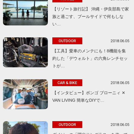
【リゾート旅行記】 沖縄・伊良部島で家
族と過ごす、プールサイドで何もしな
い…
2018.06.05
OUTDOOR
【工具】愛車のメンテにも！8機能を集
約した「デウォルト」の六角レンチセッ
トが…
2018.06.05
CAR & BIKE
【インタビュー】ボンゴ ブローニィ ✕
VAN LIVING 簡単なDIYで…
2018.06.05
OUTDOOR