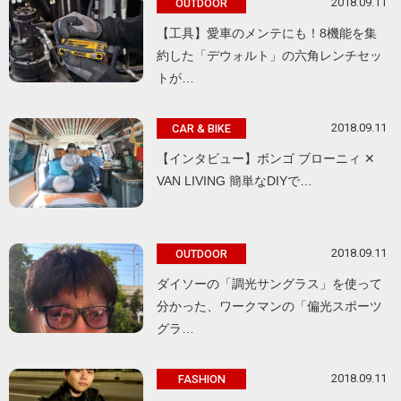
2018.09.11
OUTDOOR
【工具】愛車のメンテにも！8機能を集
約した「デウォルト」の六角レンチセッ
トが…
2018.09.11
CAR & BIKE
【インタビュー】ボンゴ ブローニィ ✕
VAN LIVING 簡単なDIYで…
2018.09.11
OUTDOOR
ダイソーの「調光サングラス」を使って
分かった、ワークマンの「偏光スポーツ
グラ…
2018.09.11
FASHION