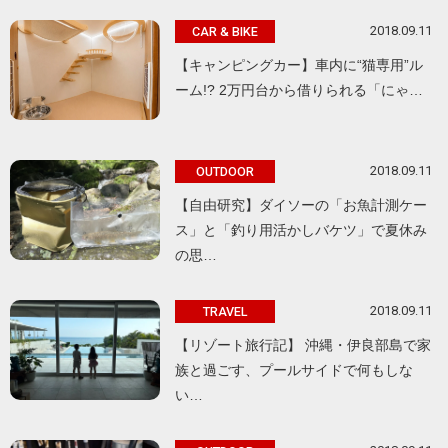
2018.09.11
CAR & BIKE
【キャンピングカー】車内に“猫専用”ル
ーム!? 2万円台から借りられる「にゃ…
2018.09.11
OUTDOOR
【自由研究】ダイソーの「お魚計測ケー
ス」と「釣り用活かしバケツ」で夏休み
の思…
2018.09.11
TRAVEL
【リゾート旅行記】 沖縄・伊良部島で家
族と過ごす、プールサイドで何もしな
い…