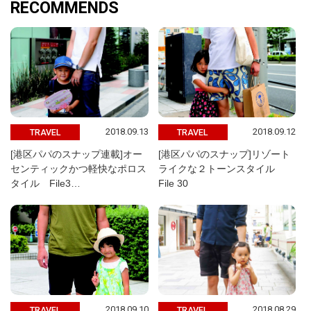
RECOMMENDS
2018.09.13
2018.09.12
TRAVEL
TRAVEL
[港区パパのスナップ連載]オー
[港区パパのスナップ]リゾート
センティックかつ軽快なポロス
ライクな２トーンスタイル
タイル File3…
File 30
2018.09.10
2018.08.29
TRAVEL
TRAVEL