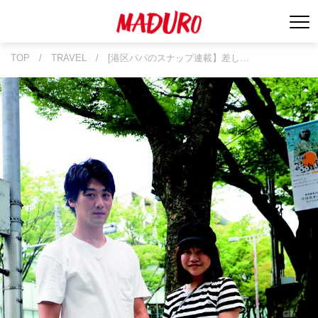
TOP
/
TRAVEL
/
[港区パパのスナップ連載】差し…