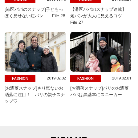
[港区パパのスナップ]子どもっ
【港区パパのスナップ連載】
ぽく見せない短パン File 28
短パンが大人に見えるコツ
File 27
2019.02.02
2019.02.01
FASHION
FASHION
[お洒落スナップ]さり気ないお
[お洒落スナップ]パリのお洒落
洒落に注目！ パリの親子スナ
パパは黒基本にスニーカー
ップ♡