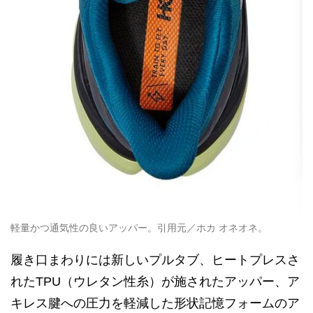
軽量かつ通気性の良いアッパー。引用元／ホカ オネオネ。
履き口まわりには新しいプルタブ、ヒートプレスさ
れたTPU（ウレタン性糸）が施されたアッパー、ア
キレス腱への圧力を軽減した形状記憶フォームのア