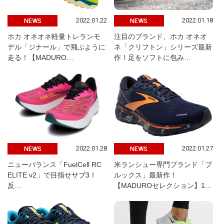
2022.01.22
2022.01.18
NEWS
NEWS
ホカ オネオネ軽量トレランモ
注目のブランド、ホカ オネオ
デル「ジナール」で飛ぶように
ネ「クリフトン」シリーズ最新
走る！【MADURO…
作！足をソフトに包み…
2022.01.28
2022.01.27
NEWS
NEWS
ニューバランス「FuelCell RC
米ランシュー専門ブランド「ブ
ELITE v2」で目指せサブ3！
ルックス」最新作！
反…
【MADUROセレクション】1…