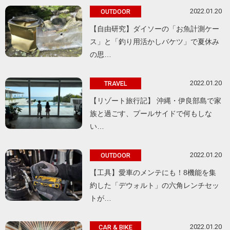
2022.01.20
OUTDOOR
【自由研究】ダイソーの「お魚計測ケー
ス」と「釣り用活かしバケツ」で夏休み
の思…
2022.01.20
TRAVEL
【リゾート旅行記】 沖縄・伊良部島で家
族と過ごす、プールサイドで何もしな
い…
2022.01.20
OUTDOOR
【工具】愛車のメンテにも！8機能を集
約した「デウォルト」の六角レンチセッ
トが…
2022.01.20
CAR & BIKE