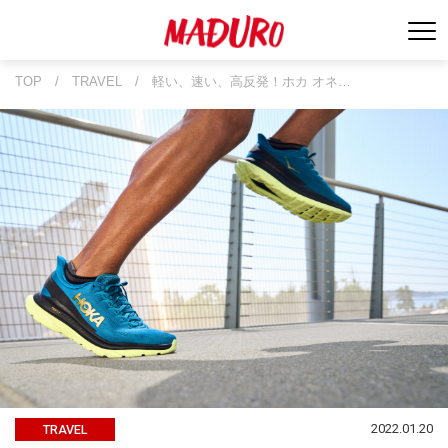
TOP
/
TRAVEL
/
軽い、速い、高反発！ホカ オネ…
2022.01.20
TRAVEL