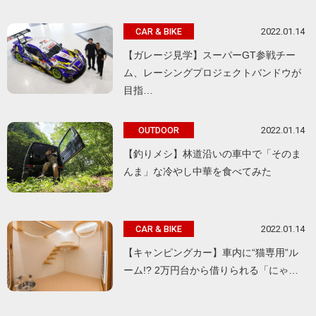
2022.01.14
CAR & BIKE
【ガレージ見学】スーパーGT参戦チー
ム、レーシングプロジェクトバンドウが
目指…
2022.01.14
OUTDOOR
【釣りメシ】林道沿いの車中で「そのま
んま」な冷やし中華を食べてみた
2022.01.14
CAR & BIKE
【キャンピングカー】車内に“猫専用”ル
ーム!? 2万円台から借りられる「にゃ…