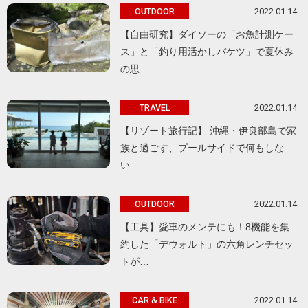
2022.01.14
OUTDOOR
【自由研究】ダイソーの「お魚計測ケー
ス」と「釣り用活かしバケツ」で夏休み
の思…
2022.01.14
TRAVEL
【リゾート旅行記】 沖縄・伊良部島で家
族と過ごす、プールサイドで何もしな
い…
2022.01.14
OUTDOOR
【工具】愛車のメンテにも！8機能を集
約した「デウォルト」の六角レンチセッ
トが…
2022.01.14
CAR & BIKE