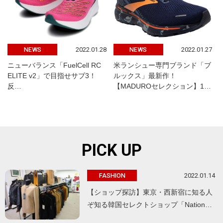
2022.01.28
2022.01.27
NEWS
NEWS
ニューバランス「FuelCell RC
米ランシュー専門ブランド「ブ
ELITE v2」で目指せサブ3！
ルックス」最新作！
反…
【MADUROセレクション】1…
PICK UP
2022.01.14
FASHION
【ショップ探訪】東京・西新宿に知る人
ぞ知る韓国セレクトショップ「Nation…