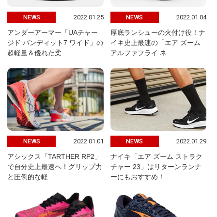
2022.01.25
2022.01.04
NEWS
NEWS
アンダーアーマー「UAチャー
厚底ランシューの火付け役！ナ
ジド バンディット7 ワイド」の
イキ史上最速の「エア ズーム
超軽量＆優れた柔…
アルファフライ ネ…
2022.01.01
2022.01.29
NEWS
NEWS
アシックス「TARTHER RP2」
ナイキ「エア ズーム ストラク
で自分史上最速へ！グリップ力
チャー 23」はリターンランナ
と圧倒的な軽…
ーにもおすすめ！…