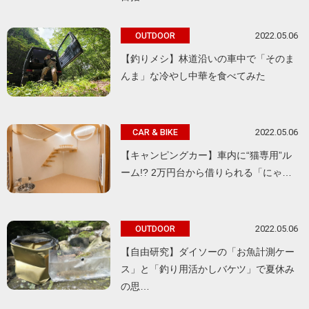
2022.05.06
OUTDOOR
【釣りメシ】林道沿いの車中で「そのま
んま」な冷やし中華を食べてみた
2022.05.06
CAR & BIKE
【キャンピングカー】車内に“猫専用”ル
ーム!? 2万円台から借りられる「にゃ…
2022.05.06
OUTDOOR
【自由研究】ダイソーの「お魚計測ケー
ス」と「釣り用活かしバケツ」で夏休み
の思…