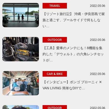
2022.05.06
TRAVEL
【リゾート旅行記】 沖縄・伊良部島で家
族と過ごす、プールサイドで何もしな
い…
2022.05.06
OUTDOOR
【工具】愛車のメンテにも！8機能を集
約した「デウォルト」の六角レンチセッ
トが…
2022.05.06
CAR & BIKE
【インタビュー】ボンゴ ブローニィ ✕
VAN LIVING 簡単なDIYで…
2022.05.06
OUTDOOR