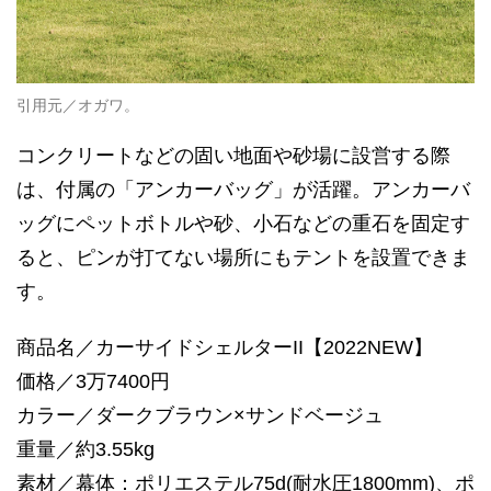
引用元／オガワ。
コンクリートなどの固い地面や砂場に設営する際
は、付属の「アンカーバッグ」が活躍。アンカーバ
ッグにペットボトルや砂、小石などの重石を固定す
ると、ピンが打てない場所にもテントを設置できま
す。
商品名／カーサイドシェルターII【2022NEW】
価格／3万7400円
カラー／ダークブラウン×サンドベージュ
重量／約3.55kg
素材／幕体：ポリエステル75d(耐水圧1800mm)、ポ