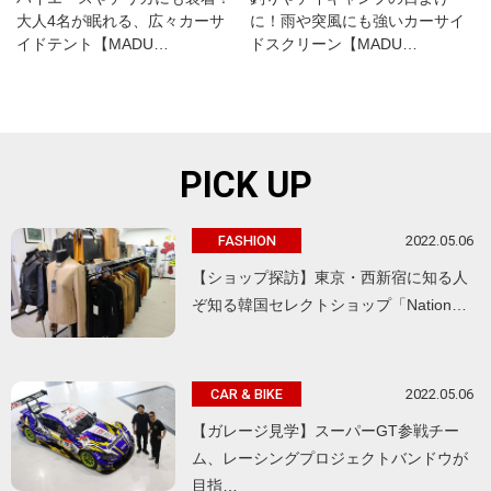
大人4名が眠れる、広々カーサ
に！雨や突風にも強いカーサイ
イドテント【MADU…
ドスクリーン【MADU…
PICK UP
2022.05.06
FASHION
【ショップ探訪】東京・西新宿に知る人
ぞ知る韓国セレクトショップ「Nation…
2022.05.06
CAR & BIKE
【ガレージ見学】スーパーGT参戦チー
ム、レーシングプロジェクトバンドウが
目指…