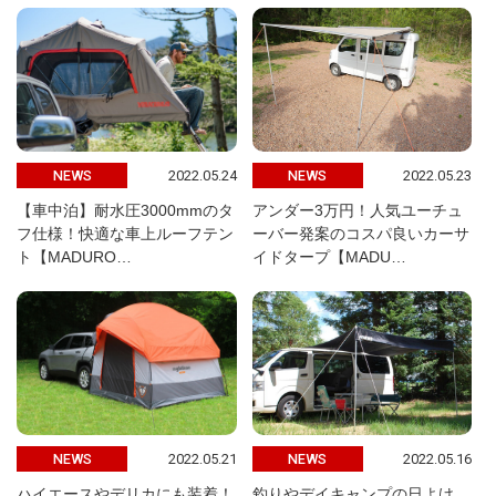
2022.05.24
2022.05.23
NEWS
NEWS
【車中泊】耐水圧3000mmのタ
アンダー3万円！人気ユーチュ
フ仕様！快適な車上ルーフテン
ーバー発案のコスパ良いカーサ
ト【MADURO…
イドタープ【MADU…
2022.05.21
2022.05.16
NEWS
NEWS
ハイエースやデリカにも装着！
釣りやデイキャンプの日よけ