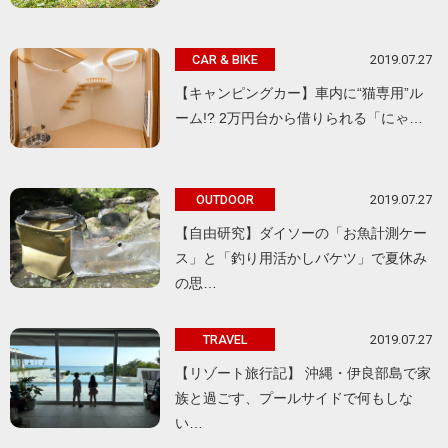
2019.07.27
CAR & BIKE
【キャンピングカー】車内に“猫専用”ル
ーム!? 2万円台から借りられる「にゃ…
2019.07.27
OUTDOOR
【自由研究】ダイソーの「お魚計測ケー
ス」と「釣り用活かしバケツ」で夏休み
の思…
2019.07.27
TRAVEL
【リゾート旅行記】 沖縄・伊良部島で家
族と過ごす、プールサイドで何もしな
い…