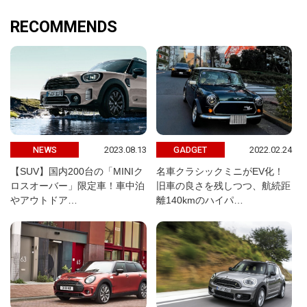
RECOMMENDS
2023.08.13
2022.02.24
NEWS
GADGET
【SUV】国内200台の「MINIク
名車クラシックミニがEV化！
ロスオーバー」限定車！車中泊
旧車の良さを残しつつ、航続距
やアウトドア…
離140kmのハイパ…