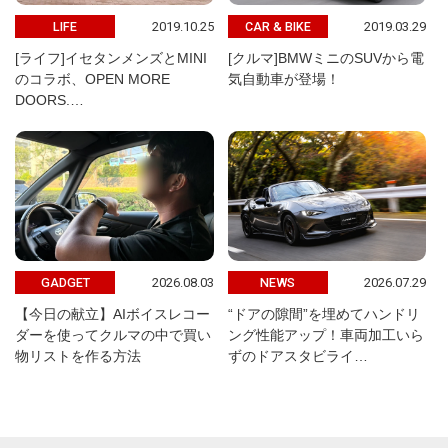
2019.10.25
2019.03.29
LIFE
CAR & BIKE
[ライフ]イセタンメンズとMINI
[クルマ]BMWミニのSUVから電
のコラボ、OPEN MORE
気自動車が登場！
DOORS.…
2026.08.03
2026.07.29
GADGET
NEWS
【今日の献立】AIボイスレコー
“ドアの隙間”を埋めてハンドリ
ダーを使ってクルマの中で買い
ング性能アップ！車両加工いら
物リストを作る方法
ずのドアスタビライ…