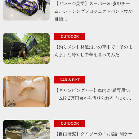
【ガレージ見学】スーパーGT参戦チー
ム、レーシングプロジェクトバンドウが
目指…
OUTDOOR
【釣りメシ】林道沿いの車中で「そのま
んま」な冷やし中華を食べてみた
CAR & BIKE
【キャンピングカー】車内に“猫専用”ル
ーム!? 2万円台から借りられる「にゃ…
OUTDOOR
【自由研究】ダイソーの「お魚計測ケー