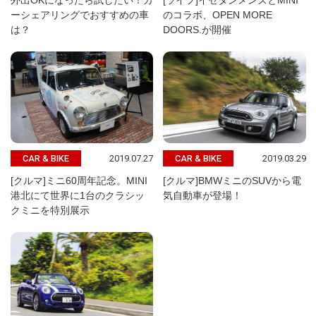
外出OKになったら試したい！カ
[ライフ]イセタンメンズとMINI
ーシェアリングでおすすめの車
のコラボ、OPEN MORE
は？
DOORS.が開催
2019.07.27
2019.03.29
CAR & BIKE
CAR & BIKE
[クルマ]ミニ60周年記念。MINI
[クルマ]BMWミニのSUVから電
港北にて世界に1台のクラシッ
気自動車が登場！
クミニを特別展示