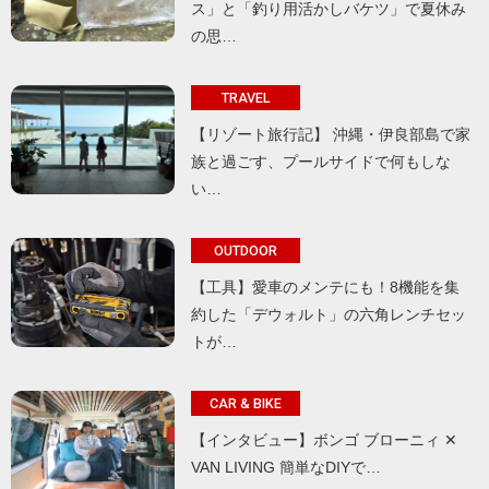
ス」と「釣り用活かしバケツ」で夏休み
の思…
TRAVEL
【リゾート旅行記】 沖縄・伊良部島で家
族と過ごす、プールサイドで何もしな
い…
OUTDOOR
【工具】愛車のメンテにも！8機能を集
約した「デウォルト」の六角レンチセッ
トが…
CAR & BIKE
【インタビュー】ボンゴ ブローニィ ✕
VAN LIVING 簡単なDIYで…