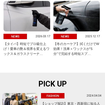
2026.03.17
2025.12.17
NEWS
NEWS
【タイパ】時短でプロ級仕上
【冬のカーケア】拭くだけでW
げ！愛車の艶＆視界を変えるワ
効果！洗車＋ワックスが“5
ックス＆ガラスクリーナ…
分”で完結する時短スプ…
PICK UP
2024.04.04
FASHION
【ショップ探訪】東京・西新宿に知る人