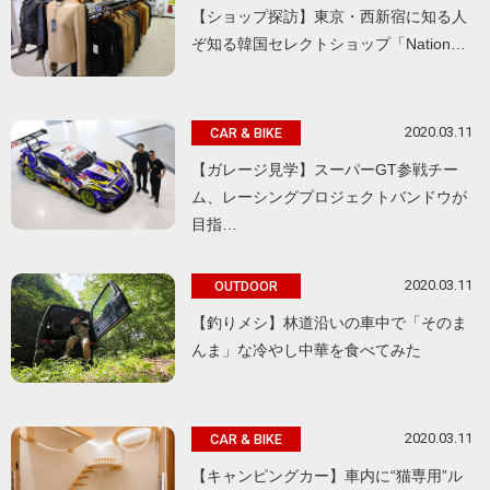
【ショップ探訪】東京・西新宿に知る人
ぞ知る韓国セレクトショップ「Nation…
2020.03.11
CAR & BIKE
【ガレージ見学】スーパーGT参戦チー
ム、レーシングプロジェクトバンドウが
目指…
2020.03.11
OUTDOOR
【釣りメシ】林道沿いの車中で「そのま
んま」な冷やし中華を食べてみた
2020.03.11
CAR & BIKE
【キャンピングカー】車内に“猫専用”ル