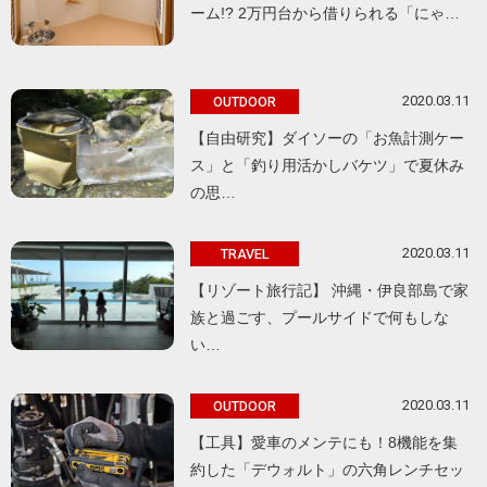
ーム!? 2万円台から借りられる「にゃ…
2020.03.11
OUTDOOR
【自由研究】ダイソーの「お魚計測ケー
ス」と「釣り用活かしバケツ」で夏休み
の思…
2020.03.11
TRAVEL
【リゾート旅行記】 沖縄・伊良部島で家
族と過ごす、プールサイドで何もしな
い…
2020.03.11
OUTDOOR
【工具】愛車のメンテにも！8機能を集
約した「デウォルト」の六角レンチセッ