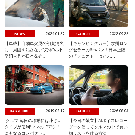
2024.01.27
2022.09.22
NEWS
GADGET
【車載】自動車火災の初期消火
【キャンピングカー】欧州ロン
に！周囲を汚さない“気体”の小
グセラーの6mバン！日本上陸
型消火具が日本発売…
の「デュカト」はどん…
2019.08.17
2026.08.03
CAR & BIKE
GADGET
[クルマ]毎日の移動には小さい
【今日の献立】AIボイスレコー
タイプが便利!ママの〝アシ＂
ダーを使ってクルマの中で買い
にもなるコンパクト…
物リストを作る方法