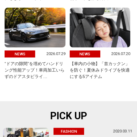
2026.07.29
2026.07.20
NEWS
NEWS
“ドアの隙間”を埋めてハンドリ
【車内の小物】「首カックン」
ング性能アップ！車両加工いら
を防ぐ！夏休みドライブを快適
ずのドアスタビライ…
にする5アイテム
PICK UP
2020.03.11
FASHION