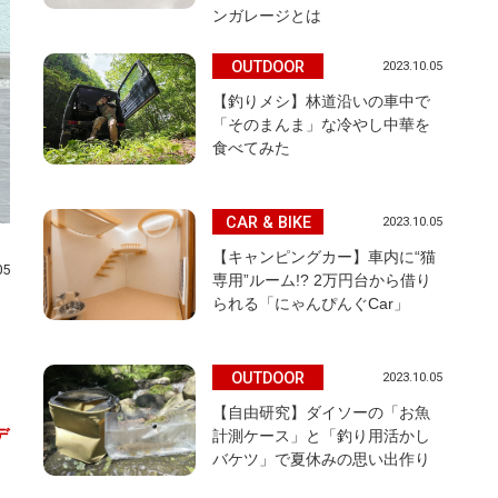
ンガレージとは
OUTDOOR
2023.10.05
【釣りメシ】林道沿いの車中で
「そのまんま」な冷やし中華を
食べてみた
CAR & BIKE
2023.10.05
【キャンピングカー】車内に“猫
05
専用”ルーム!? 2万円台から借り
られる「にゃんぴんぐCar」
OUTDOOR
2023.10.05
【自由研究】ダイソーの「お魚
デ
計測ケース」と「釣り用活かし
バケツ」で夏休みの思い出作り
。