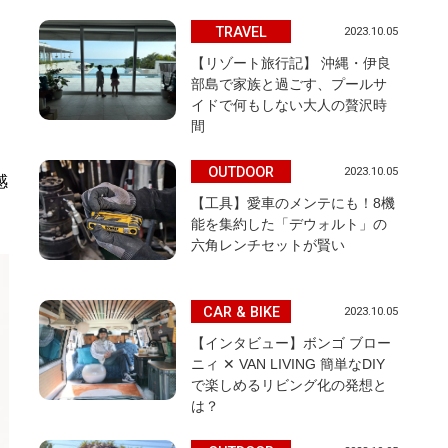
TRAVEL
2023.10.05
【リゾート旅行記】 沖縄・伊良
部島で家族と過ごす、プールサ
イドで何もしない大人の贅沢時
間
OUTDOOR
2023.10.05
感
【工具】愛車のメンテにも！8機
能を集約した「デウォルト」の
六角レンチセットが賢い
CAR & BIKE
2023.10.05
【インタビュー】ボンゴ ブロー
ニィ ✕ VAN LIVING 簡単なDIY
で楽しめるリビング化の発想と
は？