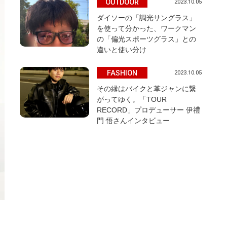
OUTDOOR
2023.10.05
ダイソーの「調光サングラス」
を使って分かった、ワークマン
の「偏光スポーツグラス」との
違いと使い分け
FASHION
2023.10.05
その縁はバイクと革ジャンに繋
がってゆく。「TOUR
RECORD」プロデューサー 伊禮
門 悟さんインタビュー