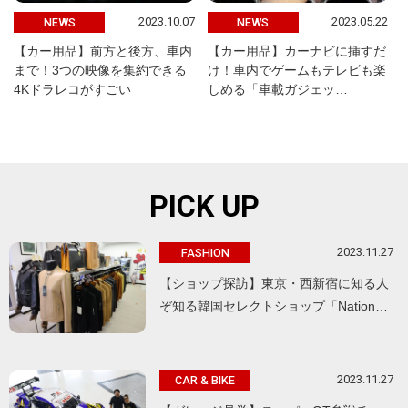
2023.10.07
2023.05.22
NEWS
NEWS
【カー用品】前方と後方、車内
【カー用品】カーナビに挿すだ
まで！3つの映像を集約できる
け！車内でゲームもテレビも楽
4Kドラレコがすごい
しめる「車載ガジェッ…
PICK UP
2023.11.27
FASHION
【ショップ探訪】東京・西新宿に知る人
ぞ知る韓国セレクトショップ「Nation…
2023.11.27
CAR & BIKE