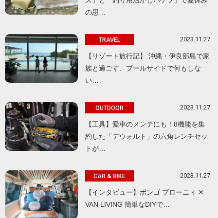
の思…
2023.11.27
TRAVEL
【リゾート旅行記】 沖縄・伊良部島で家
族と過ごす、プールサイドで何もしな
い…
2023.11.27
OUTDOOR
【工具】愛車のメンテにも！8機能を集
約した「デウォルト」の六角レンチセッ
トが…
2023.11.27
CAR & BIKE
【インタビュー】ボンゴ ブローニィ ✕
VAN LIVING 簡単なDIYで…