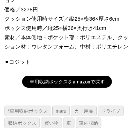
ョン
価格／3278円
クッション使用時サイズ／縦25×横36×厚さ6cm
ボックス使用時／縦25×横36×奥行き41cm
素材／本体側地・ポケット部：ポリエステル、クッ
ション材：ウレタンフォーム、中材：ポリエチレン
⚫︎コジット
車用収納ボックスをamazonで探す
*車用収納ボックス
maru
カー用品
ドライブ
収納ボックス
買い物
車
車内収納