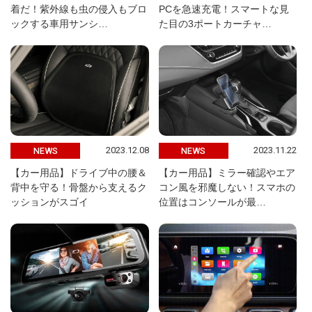
着だ！紫外線も虫の侵入もブロ
PCを急速充電！スマートな見
ックする車用サンシ…
た目の3ポートカーチャ…
2023.12.08
2023.11.22
NEWS
NEWS
【カー用品】ドライブ中の腰＆
【カー用品】ミラー確認やエア
背中を守る！骨盤から支えるク
コン風を邪魔しない！スマホの
ッションがスゴイ
位置はコンソールが最…