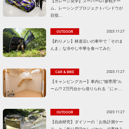
【ガレージ見学】スーパーGT参戦チー
ム、レーシングプロジェクトバンドウが
目指…
2023.11.27
OUTDOOR
【釣りメシ】林道沿いの車中で「そのま
んま」な冷やし中華を食べてみた
2023.11.27
CAR & BIKE
【キャンピングカー】車内に“猫専用”ル
ーム!? 2万円台から借りられる「にゃ…
2023.11.27
OUTDOOR
【自由研究】ダイソーの「お魚計測ケー
ス」と「釣り用活かしバケツ」で夏休み