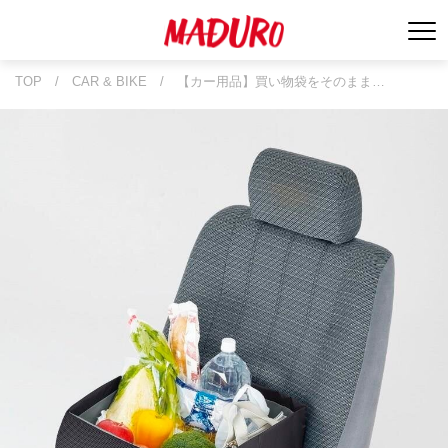
TOP
/
CAR & BIKE
/
【カー用品】買い物袋をそのまま…