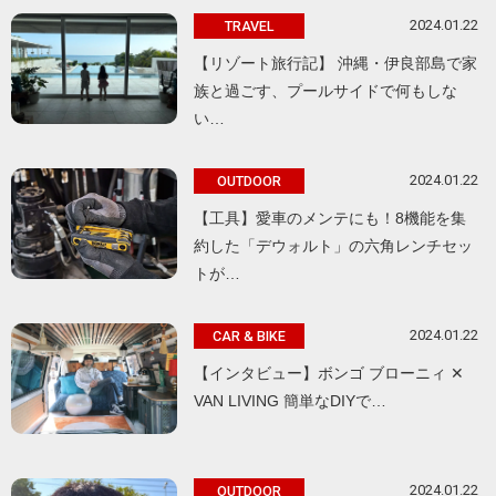
2024.01.22
TRAVEL
【リゾート旅行記】 沖縄・伊良部島で家
族と過ごす、プールサイドで何もしな
い…
2024.01.22
OUTDOOR
【工具】愛車のメンテにも！8機能を集
約した「デウォルト」の六角レンチセッ
トが…
2024.01.22
CAR & BIKE
【インタビュー】ボンゴ ブローニィ ✕
VAN LIVING 簡単なDIYで…
2024.01.22
OUTDOOR