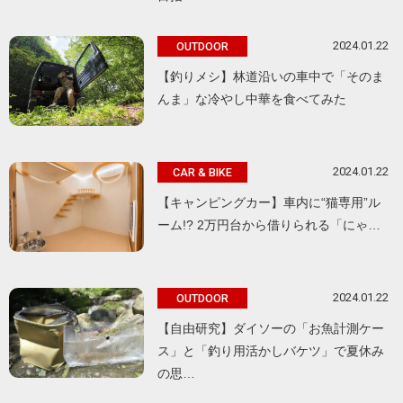
2024.01.22
OUTDOOR
【釣りメシ】林道沿いの車中で「そのま
んま」な冷やし中華を食べてみた
2024.01.22
CAR & BIKE
【キャンピングカー】車内に“猫専用”ル
ーム!? 2万円台から借りられる「にゃ…
2024.01.22
OUTDOOR
【自由研究】ダイソーの「お魚計測ケー
ス」と「釣り用活かしバケツ」で夏休み
の思…