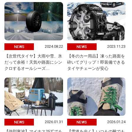
2024.08.22
2023.11.23
NEWS
NEWS
【次世代タイヤ】大雨や雪、氷
【冬のカー用品】凍った路面を
だって余裕！天気や路面にシン
砕いてグリップ！即装備できる
クロするオールシーズ…
タイヤチェーンが安心
2026.01.31
2026.01.24
NEWS
NEWS
【強烈寒波】マイナス25℃でも
【雪道を歩く】いつもの靴でも