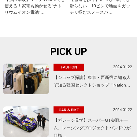
使える！家電も動かせる“ナト
滑らない！10ピンで地面をガッ
リウムイオン電池”…
チリ掴むスノースパ…
PICK UP
2024.01.22
FASHION
【ショップ探訪】東京・西新宿に知る人
ぞ知る韓国セレクトショップ「Nation…
2024.01.22
CAR & BIKE
【ガレージ見学】スーパーGT参戦チー
ム、レーシングプロジェクトバンドウが
目指…