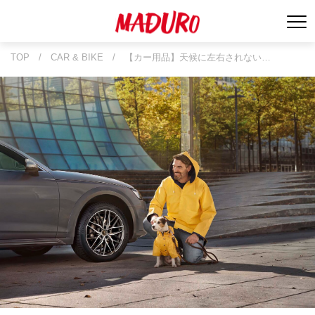
TOP
/
CAR & BIKE
/
【カー用品】天候に左右されない…