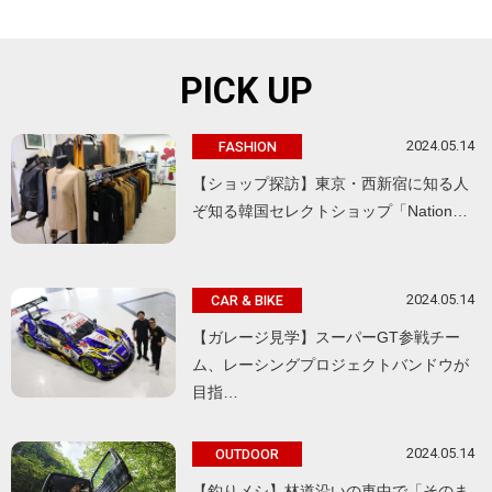
PICK UP
2024.05.14
FASHION
【ショップ探訪】東京・西新宿に知る人
ぞ知る韓国セレクトショップ「Nation…
2024.05.14
CAR & BIKE
【ガレージ見学】スーパーGT参戦チー
ム、レーシングプロジェクトバンドウが
目指…
2024.05.14
OUTDOOR
【釣りメシ】林道沿いの車中で「そのま