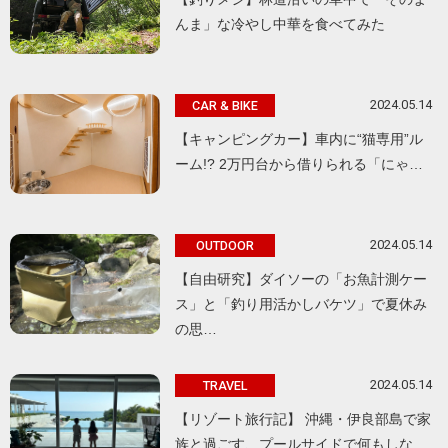
んま」な冷やし中華を食べてみた
2024.05.14
CAR & BIKE
【キャンピングカー】車内に“猫専用”ル
ーム!? 2万円台から借りられる「にゃ…
2024.05.14
OUTDOOR
【自由研究】ダイソーの「お魚計測ケー
ス」と「釣り用活かしバケツ」で夏休み
の思…
2024.05.14
TRAVEL
【リゾート旅行記】 沖縄・伊良部島で家
族と過ごす、プールサイドで何もしな