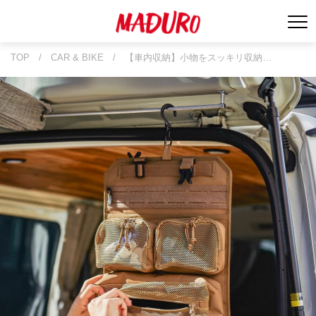
TOP
/
CAR & BIKE
/
【車内収納】小物をスッキリ収納…