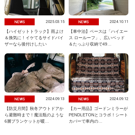
2025.03.15
2024.10.11
NEWS
NEWS
【ハイゼットトラック】雨よけ
【車中泊】ベースは「ハイエー
＆換気に！イケてるサイドバイ
ス ロールーフ」、広いベッド
ザーなら後付けしたい
＆たっぷり収納で49…
2024.09.13
2024.09.12
NEWS
NEWS
【防災月間】秋冬アウトドアか
【カー用品】ゴードンミラーが
ら避難時まで！魔法瓶のような
PENDLETONとコラボ！シート
6層ブランケットが暖…
カバーで車内の…