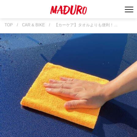
TOP
/
CAR & BIKE
/
【カーケア】タオルよりも便利！…