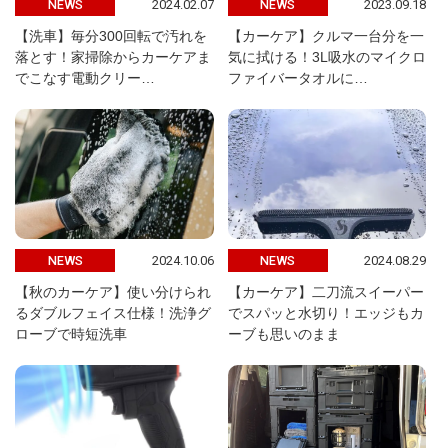
2024.02.07
2023.09.18
NEWS
NEWS
【洗車】毎分300回転で汚れを
【カーケア】クルマ一台分を一
落とす！家掃除からカーケアま
気に拭ける！3L吸水のマイクロ
でこなす電動クリー…
ファイバータオルに…
2024.10.06
2024.08.29
NEWS
NEWS
【秋のカーケア】使い分けられ
【カーケア】二刀流スイーパー
るダブルフェイス仕様！洗浄グ
でスパッと水切り！エッジもカ
ローブで時短洗車
ーブも思いのまま