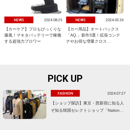
2024.08.25
2024.03.26
NEWS
NEWS
【カーケア】プロもびっくりな
【カー用品】オートバックス
爆風！マキタバッテリーで稼働
「AQ.」新作3選！拡張コンテ
する超強力ブロワー
ナやお得な増量クロス…
PICK UP
2024.07.27
FASHION
【ショップ探訪】東京・西新宿に知る人
ぞ知る韓国セレクトショップ「Nation…