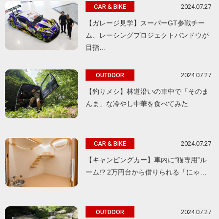
2024.07.27
CAR & BIKE
【ガレージ見学】スーパーGT参戦チー
ム、レーシングプロジェクトバンドウが
目指…
2024.07.27
OUTDOOR
【釣りメシ】林道沿いの車中で「そのま
んま」な冷やし中華を食べてみた
2024.07.27
CAR & BIKE
【キャンピングカー】車内に“猫専用”ル
ーム!? 2万円台から借りられる「にゃ…
2024.07.27
OUTDOOR