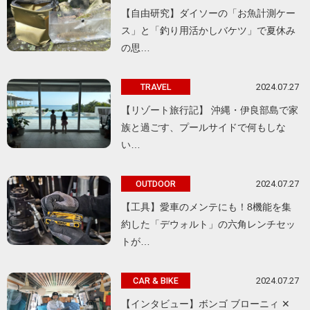
【自由研究】ダイソーの「お魚計測ケー
ス」と「釣り用活かしバケツ」で夏休み
の思…
2024.07.27
TRAVEL
【リゾート旅行記】 沖縄・伊良部島で家
族と過ごす、プールサイドで何もしな
い…
2024.07.27
OUTDOOR
【工具】愛車のメンテにも！8機能を集
約した「デウォルト」の六角レンチセッ
トが…
2024.07.27
CAR & BIKE
【インタビュー】ボンゴ ブローニィ ✕