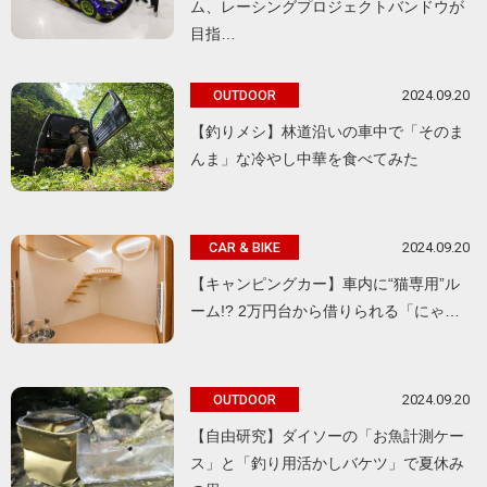
ム、レーシングプロジェクトバンドウが
目指…
2024.09.20
OUTDOOR
【釣りメシ】林道沿いの車中で「そのま
んま」な冷やし中華を食べてみた
2024.09.20
CAR & BIKE
【キャンピングカー】車内に“猫専用”ル
ーム!? 2万円台から借りられる「にゃ…
2024.09.20
OUTDOOR
【自由研究】ダイソーの「お魚計測ケー
ス」と「釣り用活かしバケツ」で夏休み