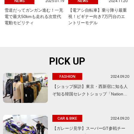
2025.01.19
2024.11.20
NEWS
NEWS
雪道だってガンガン進む！一充
【電アシ自転車】乗り降り最重
電で最大50kmも走れる次世代
視！ビギナー向き7万円台のエ
電動モビリティ
ントリーモデル
PICK UP
2024.09.20
FASHION
【ショップ探訪】東京・西新宿に知る人
ぞ知る韓国セレクトショップ「Nation…
2024.09.20
CAR & BIKE
【ガレージ見学】スーパーGT参戦チー