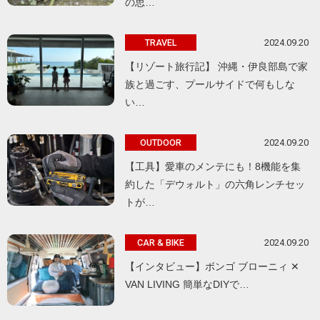
の思…
2024.09.20
TRAVEL
【リゾート旅行記】 沖縄・伊良部島で家
族と過ごす、プールサイドで何もしな
い…
2024.09.20
OUTDOOR
【工具】愛車のメンテにも！8機能を集
約した「デウォルト」の六角レンチセッ
トが…
2024.09.20
CAR & BIKE
【インタビュー】ボンゴ ブローニィ ✕
VAN LIVING 簡単なDIYで…