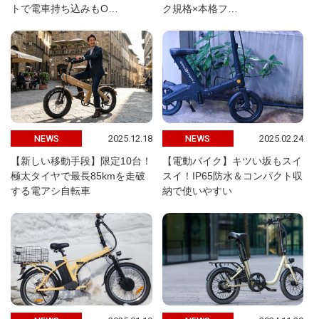
トで電車持ち込みもO…
ク規格×本格フ…
2025.12.18
2025.02.24
NEWS
NEWS
【新しい移動手段】限定10台！
【電動バイク】キツい坂もスイ
極太タイヤで最長85kmを走破
スイ！IP65防水＆コンパクト収
する電アシ自転車
納で使いやすい