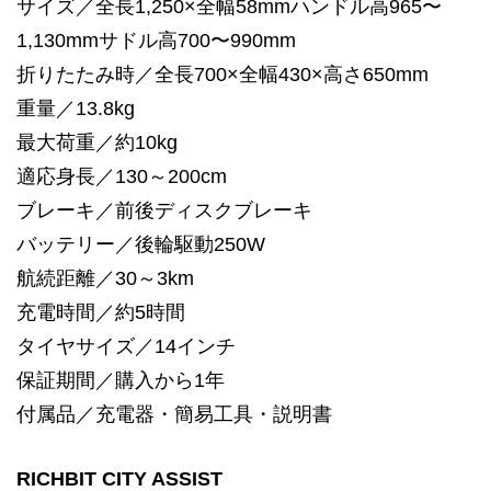
サイズ／全長1,250×全幅58mmハンドル高965〜
1,130mmサドル高700〜990mm
折りたたみ時／全長700×全幅430×高さ650mm
重量／13.8kg
最大荷重／約10kg
適応身長／130～200cm
ブレーキ／前後ディスクブレーキ
バッテリー／後輪駆動250W
航続距離／30～3km
充電時間／約5時間
タイヤサイズ／14インチ
保証期間／購入から1年
付属品／充電器・簡易工具・説明書
RICHBIT CITY ASSIST