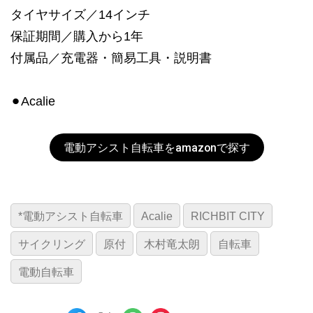
タイヤサイズ／14インチ
保証期間／購入から1年
付属品／充電器・簡易工具・説明書
⚫︎Acalie
電動アシスト自転車をamazonで探す
*電動アシスト自転車
Acalie
RICHBIT CITY
サイクリング
原付
木村竜太朗
自転車
電動自転車