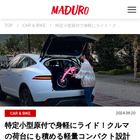
TOP
/
CAR & BIKE
/
特定小型原付で身軽にライド！ク…
2024.09.20
CAR & BIKE
特定小型原付で身軽にライド！クルマ
の荷台にも積める軽量コンパクト設計