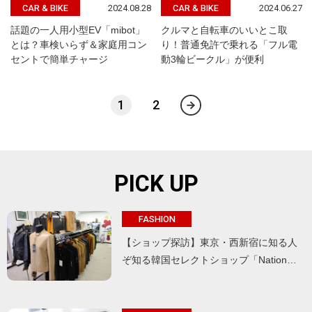
2024.08.28
2024.06.27
CAR & BIKE
CAR & BIKE
話題の一人用小型EV「mibot」
クルマと自転車のいいとこ取
とは？車検いらず＆家庭用コン
り！普通免許で乗れる「フル電
セントで簡単チャージ
動3輪ビークル」が便利
1
2
PICK UP
FASHION
【ショップ探訪】東京・西新宿に知る人
ぞ知る韓国セレクトショップ「Nation…