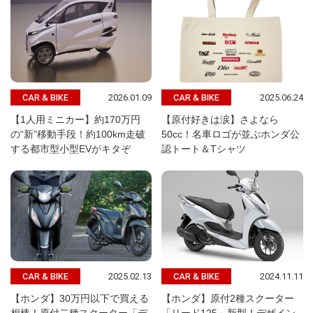
2026.01.09
2025.06.24
CAR & BIKE
CAR & BIKE
【1人用ミニカー】約170万円
【原付好きは涙】さよなら
の“新”移動手段！約100km走破
50cc！名車ロゴが並ぶホンダ公
する都市型小型EVがキタぞ
認トート＆Tシャツ
2025.02.13
2024.11.11
CAR & BIKE
CAR & BIKE
【ホンダ】30万円以下で買える
【ホンダ】原付2種スクーター