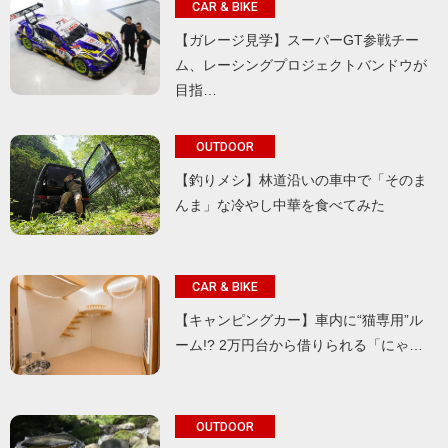
CAR & BIKE
【ガレージ見学】スーパーGT参戦チー
ム、レーシングプロジェクトバンドウが
目指…
OUTDOOR
【釣りメシ】林道沿いの車中で「そのま
んま」な冷やし中華を食べてみた
CAR & BIKE
【キャンピングカー】車内に“猫専用”ル
ーム!? 2万円台から借りられる「にゃ…
OUTDOOR