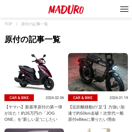
TOP
/
原付の記事一覧
原付の記事一覧
2026.02.06
2026.01.19
CAR & BIKE
CAR & BIKE
【ヤマハ】新基準原付の第一弾
【近距離移動の“足”】力強い加
が出た！約26万円の「JOG
速で約50km走破！次世代一般
ONE」を“新しい足”にしたい
原付eBikeに乗りたい理由