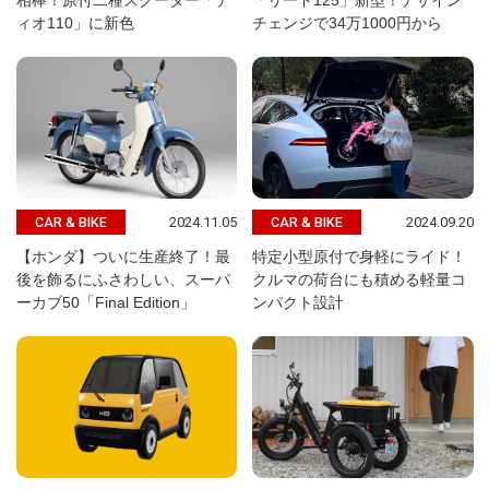
相棒！原付二種スクーター「デ
「リード125」新型！デザイン
ィオ110」に新色
チェンジで34万1000円から
2024.11.05
2024.09.20
CAR & BIKE
CAR & BIKE
【ホンダ】ついに生産終了！最
特定小型原付で身軽にライド！
後を飾るにふさわしい、スーパ
クルマの荷台にも積める軽量コ
ーカブ50「Final Edition」
ンパクト設計