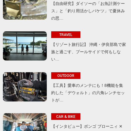
【自由研究】ダイソーの「お魚計測ケー
ス」と「釣り用活かしバケツ」で夏休み
の思…
TRAVEL
【リゾート旅行記】 沖縄・伊良部島で家
族と過ごす、プールサイドで何もしな
い…
OUTDOOR
【工具】愛車のメンテにも！8機能を集
約した「デウォルト」の六角レンチセッ
トが…
CAR & BIKE
【インタビュー】ボンゴ ブローニィ ✕