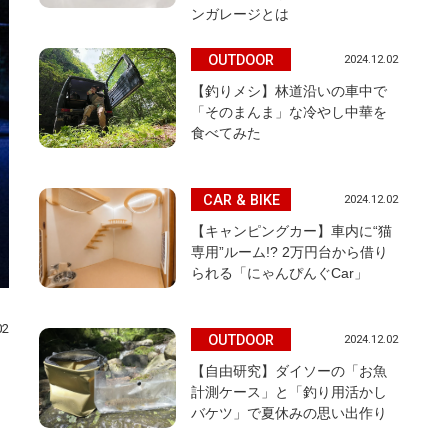
ンガレージとは
OUTDOOR
2024.12.02
【釣りメシ】林道沿いの車中で
「そのまんま」な冷やし中華を
食べてみた
CAR & BIKE
2024.12.02
【キャンピングカー】車内に“猫
専用”ルーム!? 2万円台から借り
られる「にゃんぴんぐCar」
02
OUTDOOR
2024.12.02
【自由研究】ダイソーの「お魚
計測ケース」と「釣り用活かし
バケツ」で夏休みの思い出作り