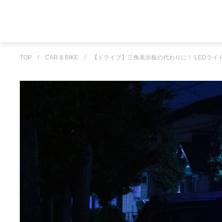
TOP
/
CAR & BIKE
/
【ドライブ】三角表示板の代わりに！ LEDラ