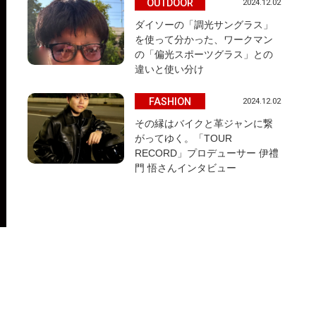
OUTDOOR
2024.12.02
ダイソーの「調光サングラス」
を使って分かった、ワークマン
の「偏光スポーツグラス」との
違いと使い分け
FASHION
2024.12.02
その縁はバイクと革ジャンに繋
がってゆく。「TOUR
RECORD」プロデューサー 伊禮
門 悟さんインタビュー