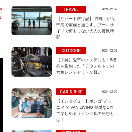
示
TRAVEL
2024.12.02
ょ
【リゾート旅行記】 沖縄・伊良
部島で家族と過ごす、プールサ
イドで何もしない大人の贅沢時
間
OUTDOOR
2024.12.02
【工具】愛車のメンテにも！8機
能を集約した「デウォルト」の
六角レンチセットが賢い
CAR & BIKE
2024.12.02
【インタビュー】ボンゴ ブロー
ニィ ✕ VAN LIVING 簡単なDIY
で楽しめるリビング化の発想と
は？