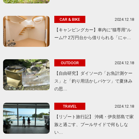
2024.12.18
CAR & BIKE
【キャンピングカー】車内に“猫専用”ル
ーム!? 2万円台から借りられる「にゃ…
2024.12.18
OUTDOOR
【自由研究】ダイソーの「お魚計測ケー
ス」と「釣り用活かしバケツ」で夏休み
の思…
2024.12.18
TRAVEL
【リゾート旅行記】 沖縄・伊良部島で家
族と過ごす、プールサイドで何もしな
い…