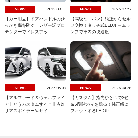
2023.08.11
2026.07.27
NEWS
NEWS
【カー用品】ドアハンドルのひ
【高級ミニバン】純正からセル
っかき傷を防ぐ！レザー調プロ
フ交換！タッチ式LEDルームラ
テクターでドレスアッ…
ンプで車内の快適度…
2026.06.09
2026.04.28
NEWS
NEWS
【アルファード＆ヴェルファイ
【カスタム】指先ひとつで3色
ア】どうカスタムする？非点灯
＆5段階の光を操る！純正級に
リアスポイラーやサイ…
フィットするLEDル…