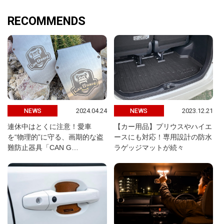
RECOMMENDS
2024.04.24
2023.12.21
NEWS
NEWS
連休中はとくに注意！愛車
【カー用品】プリウスやハイエ
を“物理的”に守る、画期的な盗
ースにも対応！専用設計の防水
難防止器具「CAN G…
ラゲッジマットが続々