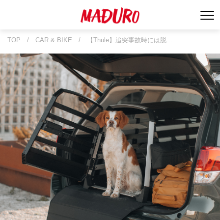
TOP
/
CAR & BIKE
/
【Thule】追突事故時には脱…