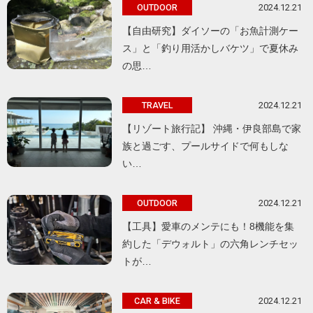
2024.12.21
OUTDOOR
【自由研究】ダイソーの「お魚計測ケー
ス」と「釣り用活かしバケツ」で夏休み
の思…
2024.12.21
TRAVEL
【リゾート旅行記】 沖縄・伊良部島で家
族と過ごす、プールサイドで何もしな
い…
2024.12.21
OUTDOOR
【工具】愛車のメンテにも！8機能を集
約した「デウォルト」の六角レンチセッ
トが…
2024.12.21
CAR & BIKE