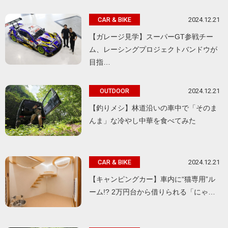
2024.12.21
CAR & BIKE
【ガレージ見学】スーパーGT参戦チー
ム、レーシングプロジェクトバンドウが
目指…
2024.12.21
OUTDOOR
【釣りメシ】林道沿いの車中で「そのま
んま」な冷やし中華を食べてみた
2024.12.21
CAR & BIKE
【キャンピングカー】車内に“猫専用”ル
ーム!? 2万円台から借りられる「にゃ…