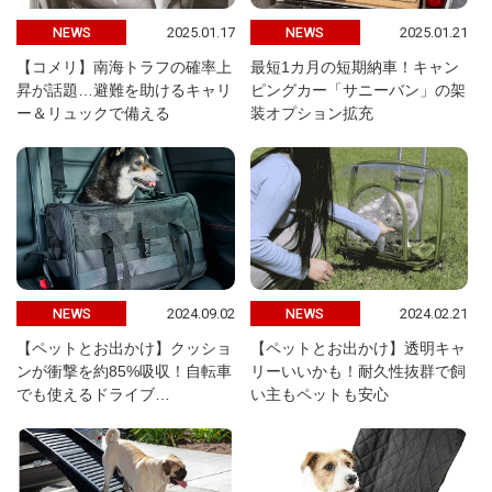
2025.01.17
2025.01.21
NEWS
NEWS
【コメリ】南海トラフの確率上
最短1カ月の短期納車！キャン
昇が話題…避難を助けるキャリ
ピングカー「サニーバン」の架
ー＆リュックで備える
装オプション拡充
2024.09.02
2024.02.21
NEWS
NEWS
【ペットとお出かけ】クッショ
【ペットとお出かけ】透明キャ
ンが衝撃を約85%吸収！自転車
リーいいかも！耐久性抜群で飼
でも使えるドライブ…
い主もペットも安心