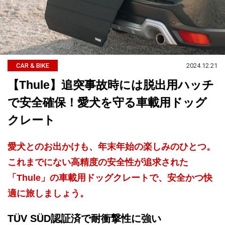
2024.12.21
CAR & BIKE
【Thule】追突事故時には脱出用ハッチ
で安全確保！愛犬を守る車載用ドッグ
クレート
愛犬とのお出かけも、年末年始の楽しみのひとつ。
これまでにない高精度の安全性が追求された
「Thule」の車載用ドッグクレートで、安全かつ快
適に旅しましょう。
TÜV SÜD認証済で耐衝撃性に強い