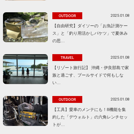
2025.01.08
OUTDOOR
【自由研究】ダイソーの「お魚計測ケー
ス」と「釣り用活かしバケツ」で夏休み
の思…
2025.01.08
TRAVEL
【リゾート旅行記】 沖縄・伊良部島で家
族と過ごす、プールサイドで何もしな
い…
2025.01.08
OUTDOOR
【工具】愛車のメンテにも！8機能を集
約した「デウォルト」の六角レンチセッ
トが…