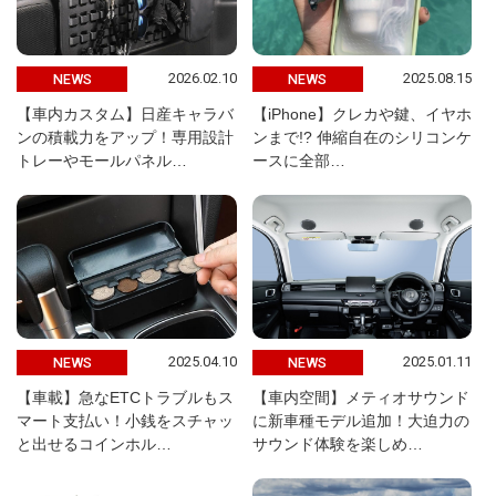
2026.02.10
2025.08.15
NEWS
NEWS
【車内カスタム】日産キャラバ
【iPhone】クレカや鍵、イヤホ
ンの積載力をアップ！専用設計
ンまで!? 伸縮自在のシリコンケ
トレーやモールパネル…
ースに全部…
2025.04.10
2025.01.11
NEWS
NEWS
【車載】急なETCトラブルもス
【車内空間】メティオサウンド
マート支払い！小銭をスチャッ
に新車種モデル追加！大迫力の
と出せるコインホル…
サウンド体験を楽しめ…