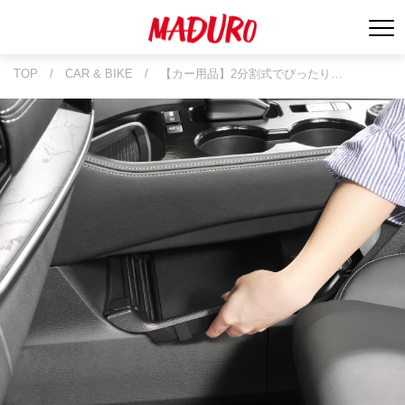
TOP
/
CAR & BIKE
/
【カー用品】2分割式でぴったり…