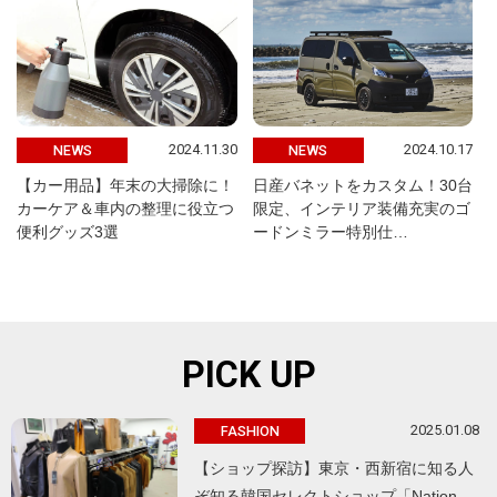
2024.11.30
2024.10.17
NEWS
NEWS
【カー用品】年末の大掃除に！
日産バネットをカスタム！30台
カーケア＆車内の整理に役立つ
限定、インテリア装備充実のゴ
便利グッズ3選
ードンミラー特別仕…
PICK UP
2025.01.08
FASHION
【ショップ探訪】東京・西新宿に知る人
ぞ知る韓国セレクトショップ「Nation…