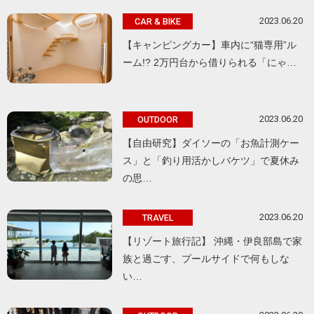
2023.06.20
CAR & BIKE
【キャンピングカー】車内に“猫専用”ル
ーム!? 2万円台から借りられる「にゃ…
2023.06.20
OUTDOOR
【自由研究】ダイソーの「お魚計測ケー
ス」と「釣り用活かしバケツ」で夏休み
の思…
2023.06.20
TRAVEL
【リゾート旅行記】 沖縄・伊良部島で家
族と過ごす、プールサイドで何もしな
い…