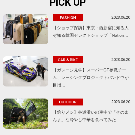
PICK UP
2023.06.20
FASHION
【ショップ探訪】東京・西新宿に知る人
ぞ知る韓国セレクトショップ「Nation…
2023.06.20
CAR & BIKE
【ガレージ見学】スーパーGT参戦チー
ム、レーシングプロジェクトバンドウが
目指…
2023.06.20
OUTDOOR
【釣りメシ】林道沿いの車中で「そのま
んま」な冷やし中華を食べてみた