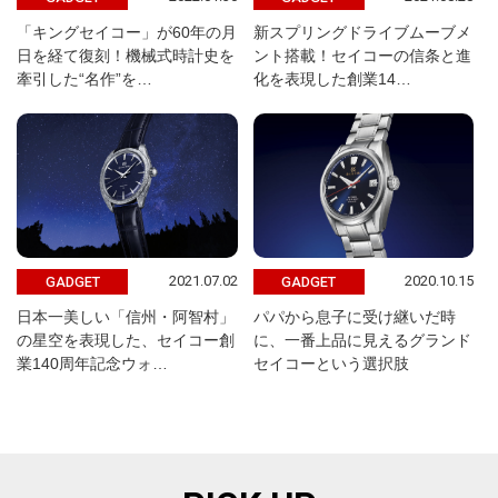
「キングセイコー」が60年の月
新スプリングドライブムーブメ
日を経て復刻！機械式時計史を
ント搭載！セイコーの信条と進
牽引した“名作”を…
化を表現した創業14…
2021.07.02
2020.10.15
GADGET
GADGET
日本一美しい「信州・阿智村」
パパから息子に受け継いだ時
の星空を表現した、セイコー創
に、一番上品に見えるグランド
業140周年記念ウォ…
セイコーという選択肢