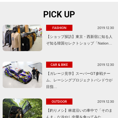
PICK UP
2019.12.30
FASHION
【ショップ探訪】東京・西新宿に知る人
ぞ知る韓国セレクトショップ「Nation…
2019.12.30
CAR & BIKE
【ガレージ見学】スーパーGT参戦チー
ム、レーシングプロジェクトバンドウが
目指…
2019.12.30
OUTDOOR
【釣りメシ】林道沿いの車中で「そのま
んま」な冷やし中華を食べてみた