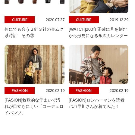
2020.07.27
2019.12.29
CULTURE
CULTURE
何にでも合う２針３針の金ムク
[WATCH]200年正確に月を刻む
系時計 その②
から形見になる永久カレンダー
2020.02.19
2020.02.19
FASHION
FASHION
[FASION]牧歌的な佇まいで汚
[FASION]ロンハーマンを読者
れが目立ちにくい「コーデュロ
パパ早川さんが着てみた！
イパンツ」