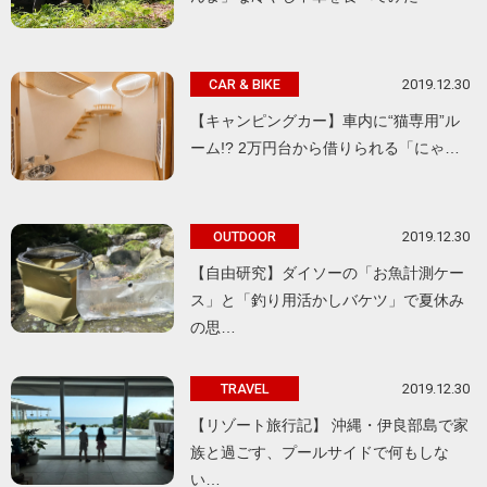
2019.12.30
CAR & BIKE
【キャンピングカー】車内に“猫専用”ル
ーム!? 2万円台から借りられる「にゃ…
2019.12.30
OUTDOOR
【自由研究】ダイソーの「お魚計測ケー
ス」と「釣り用活かしバケツ」で夏休み
の思…
2019.12.30
TRAVEL
【リゾート旅行記】 沖縄・伊良部島で家
族と過ごす、プールサイドで何もしな
い…