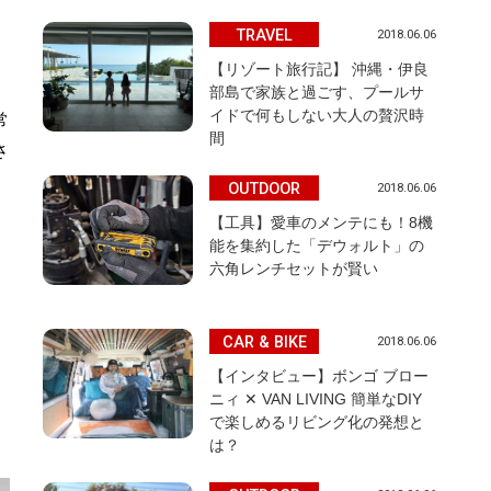
TRAVEL
2018.06.06
【リゾート旅行記】 沖縄・伊良
部島で家族と過ごす、プールサ
イドで何もしない大人の贅沢時
常
間
さ
OUTDOOR
2018.06.06
【工具】愛車のメンテにも！8機
能を集約した「デウォルト」の
六角レンチセットが賢い
CAR & BIKE
2018.06.06
【インタビュー】ボンゴ ブロー
ニィ ✕ VAN LIVING 簡単なDIY
で楽しめるリビング化の発想と
は？