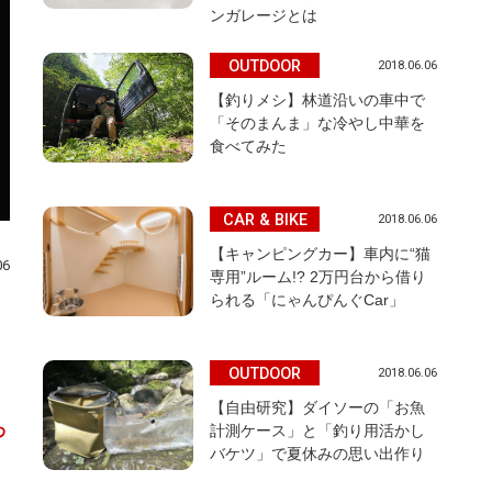
ンガレージとは
OUTDOOR
2018.06.06
【釣りメシ】林道沿いの車中で
「そのまんま」な冷やし中華を
食べてみた
CAR & BIKE
2018.06.06
【キャンピングカー】車内に“猫
06
専用”ルーム!? 2万円台から借り
られる「にゃんぴんぐCar」
OUTDOOR
2018.06.06
【自由研究】ダイソーの「お魚
わ
計測ケース」と「釣り用活かし
バケツ」で夏休みの思い出作り