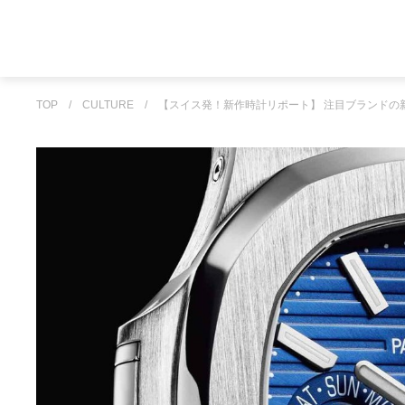
TOP
/
CULTURE
/
【スイス発！新作時計リポート】 注目ブランドの新作