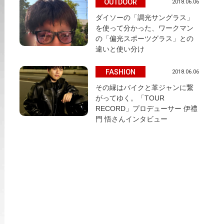
OUTDOOR
2018.06.06
ダイソーの「調光サングラス」
を使って分かった、ワークマン
の「偏光スポーツグラス」との
違いと使い分け
FASHION
2018.06.06
その縁はバイクと革ジャンに繋
がってゆく。「TOUR
RECORD」プロデューサー 伊禮
門 悟さんインタビュー