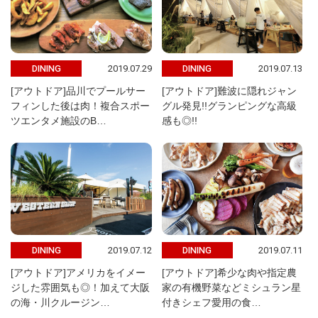
2019.07.29
2019.07.13
DINING
DINING
[アウトドア]品川でプールサー
[アウトドア]難波に隠れジャン
フィンした後は肉！複合スポー
グル発見!!グランピングな高級
ツエンタメ施設のB…
感も◎!!
2019.07.12
2019.07.11
DINING
DINING
[アウトドア]アメリカをイメー
[アウトドア]希少な肉や指定農
ジした雰囲気も◎！加えて大阪
家の有機野菜などミシュラン星
の海・川クルージン…
付きシェフ愛用の食…