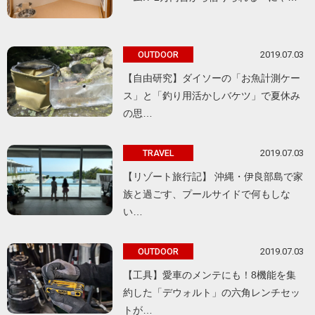
2019.07.03
OUTDOOR
【自由研究】ダイソーの「お魚計測ケー
ス」と「釣り用活かしバケツ」で夏休み
の思…
2019.07.03
TRAVEL
【リゾート旅行記】 沖縄・伊良部島で家
族と過ごす、プールサイドで何もしな
い…
2019.07.03
OUTDOOR
【工具】愛車のメンテにも！8機能を集
約した「デウォルト」の六角レンチセッ
トが…