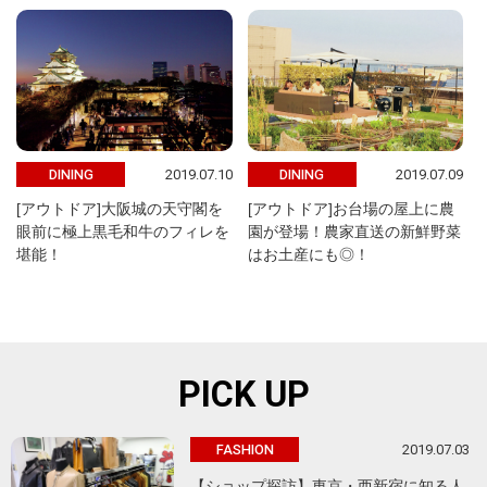
2019.07.10
2019.07.09
DINING
DINING
[アウトドア]大阪城の天守閣を
[アウトドア]お台場の屋上に農
眼前に極上黒毛和牛のフィレを
園が登場！農家直送の新鮮野菜
堪能！
はお土産にも◎！
PICK UP
2019.07.03
FASHION
【ショップ探訪】東京・西新宿に知る人