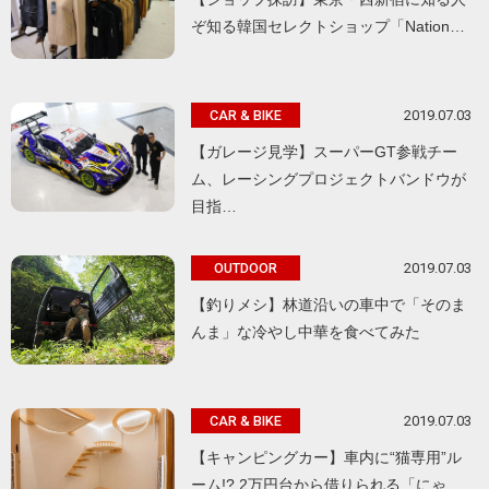
ぞ知る韓国セレクトショップ「Nation…
2019.07.03
CAR & BIKE
【ガレージ見学】スーパーGT参戦チー
ム、レーシングプロジェクトバンドウが
目指…
2019.07.03
OUTDOOR
【釣りメシ】林道沿いの車中で「そのま
んま」な冷やし中華を食べてみた
2019.07.03
CAR & BIKE
【キャンピングカー】車内に“猫専用”ル
ーム!? 2万円台から借りられる「にゃ…