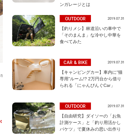
ンガレージとは
OUTDOOR
2019.07.31
【釣りメシ】林道沿いの車中で
「そのまんま」な冷やし中華を
食べてみた
CAR & BIKE
2019.07.31
【キャンピングカー】車内に“猫
31
専用”ルーム!? 2万円台から借り
られる「にゃんぴんぐCar」
OUTDOOR
2019.07.31
【自由研究】ダイソーの「お魚
が
計測ケース」と「釣り用活かし
バケツ」で夏休みの思い出作り