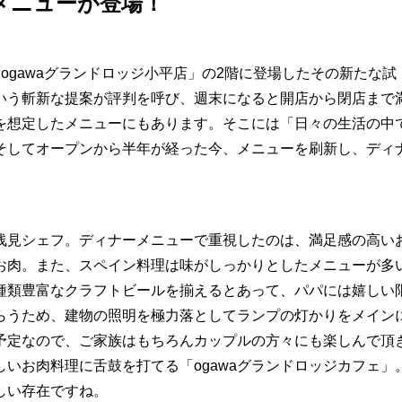
メニューが登場！
ogawaグランドロッジ小平店」の2階に登場したその新たな試
という斬新な提案が評判を呼び、週末になると開店から閉店まで
を想定したメニューにもあります。そこには「日々の生活の中
そしてオープンから半年が経った今、メニューを刷新し、ディ
浅見シェフ。ディナーメニューで重視したのは、満足感の高い
お肉。また、スペイン料理は味がしっかりとしたメニューが多
種類豊富なクラフトビールを揃えるとあって、パパには嬉しい
らうため、建物の照明を極力落としてランプの灯かりをメイン
予定なので、ご家族はもちろんカップルの方々にも楽しんで頂
いお肉料理に舌鼓を打てる「ogawaグランドロッジカフェ」
しい存在ですね。