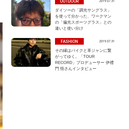
OUTDOOR
2019.07.31
ダイソーの「調光サングラス」
を使って分かった、ワークマン
の「偏光スポーツグラス」との
違いと使い分け
FASHION
2019.07.31
その縁はバイクと革ジャンに繋
がってゆく。「TOUR
RECORD」プロデューサー 伊禮
門 悟さんインタビュー