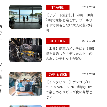
TRAVEL
2019.07.31
【リゾート旅行記】 沖縄・伊良
部島で家族と過ごす、プールサ
イドで何もしない大人の贅沢時
満
間
で
ナ
OUTDOOR
2019.07.31
【工具】愛車のメンテにも！8機
能を集約した「デウォルト」の
六角レンチセットが賢い
お
い
CAR & BIKE
2019.07.31
限
【インタビュー】ボンゴ ブロー
に
ニィ ✕ VAN LIVING 簡単なDIY
き
で楽しめるリビング化の発想と
は？
。