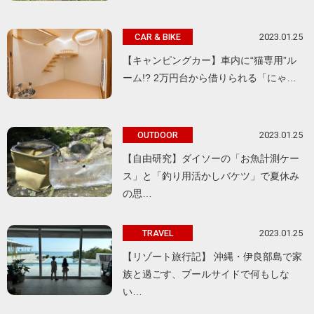
2023.01.25
CAR & BIKE
【キャンピングカー】車内に“猫専用”ル
ーム!? 2万円台から借りられる「にゃ…
2023.01.25
OUTDOOR
【自由研究】ダイソーの「お魚計測ケー
ス」と「釣り用活かしバケツ」で夏休み
の思…
2023.01.25
TRAVEL
【リゾート旅行記】 沖縄・伊良部島で家
族と過ごす、プールサイドで何もしな
い…