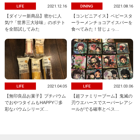
2021.12.16
2021.08.16
LIFE
DINING
【ダイソー新商品】密かに人
【コンビニアイス】ベビースタ
気!?「世界三大珍味」のポテト
ーラーメンチョコアイスバーを
を全部試してみた
食べてみた！甘じょっ…
2021.04.05
2021.03.06
LIFE
LIFE
【無印良品お菓子】プチバウム
【超ファミリーブーム】鬼滅の
でおやつタイムもHAPPY♡多
刃ウエハースでスーパーレアシ
彩なバウムシリーズ…
ールがでる確率とベス…