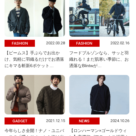
2022.03.28
2022.02.16
FASHION
FASHION
【ビームス】手ぶらでお出か
フードブルゾンなら、サッと羽
け、気軽に羽織るだけでお洒落
織れる！まだ肌寒い季節に、お
にキマる斬新6ポケット…
洒落なBlintwが…
2021.12.15
2024.10.26
GADGET
NEWS
今年らしさ全開！ナノ・ユニバ
【ロンハーマン×ゴールドウィ