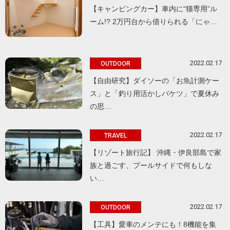
【キャンピングカー】車内に“猫専用”ル
ーム!? 2万円台から借りられる「にゃ…
2022.02.17
OUTDOOR
【自由研究】ダイソーの「お魚計測ケー
ス」と「釣り用活かしバケツ」で夏休み
の思…
2022.02.17
TRAVEL
【リゾート旅行記】 沖縄・伊良部島で家
族と過ごす、プールサイドで何もしな
い…
2022.02.17
OUTDOOR
【工具】愛車のメンテにも！8機能を集