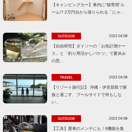
【キャンピングカー】車内に“猫専用”ル
ーム!? 2万円台から借りられる「にゃ…
2023.04.08
OUTDOOR
【自由研究】ダイソーの「お魚計測ケー
ス」と「釣り用活かしバケツ」で夏休み
の思…
2023.04.08
TRAVEL
【リゾート旅行記】 沖縄・伊良部島で家
族と過ごす、プールサイドで何もしな
い…
2023.04.08
OUTDOOR
【工具】愛車のメンテにも！8機能を集