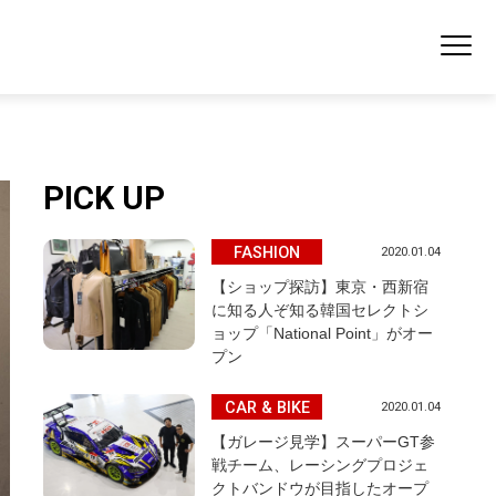
PICK UP
FASHION
2020.01.04
【ショップ探訪】東京・西新宿
に知る人ぞ知る韓国セレクトシ
ョップ「National Point」がオー
プン
CAR & BIKE
2020.01.04
【ガレージ見学】スーパーGT参
戦チーム、レーシングプロジェ
クトバンドウが目指したオープ