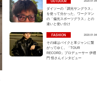
OUTDOOR
2020.01.04
ダイソーの「調光サングラス」
を使って分かった、ワークマン
の「偏光スポーツグラス」との
違いと使い分け
FASHION
2020.01.04
その縁はバイクと革ジャンに繋
がってゆく。「TOUR
RECORD」プロデューサー 伊禮
門 悟さんインタビュー
ン