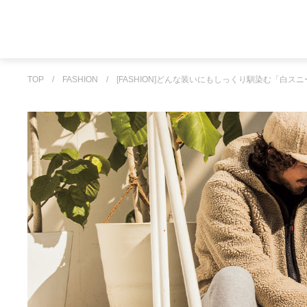
TOP
/
FASHION
/
[FASHION]どんな装いにもしっくり馴染む「白ス