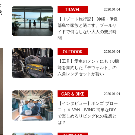
を
TRAVEL
2020.01.04
約
【リゾート旅行記】 沖縄・伊良
部島で家族と過ごす、プールサ
イドで何もしない大人の贅沢時
間
OUTDOOR
2020.01.04
【工具】愛車のメンテにも！8機
能を集約した「デウォルト」の
六角レンチセットが賢い
CAR & BIKE
2020.01.04
【インタビュー】ボンゴ ブロー
ニィ ✕ VAN LIVING 簡単なDIY
で楽しめるリビング化の発想と
は？