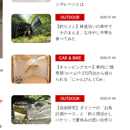
ンガレージとは
OUTDOOR
2020.01.04
【釣りメシ】林道沿いの車中で
「そのまんま」な冷やし中華を
食べてみた
CAR & BIKE
2020.01.04
【キャンピングカー】車内に“猫
04
専用”ルーム!? 2万円台から借り
られる「にゃんぴんぐCar」
OUTDOOR
2020.01.04
や
【自由研究】ダイソーの「お魚
計測ケース」と「釣り用活かし
バケツ」で夏休みの思い出作り
ル