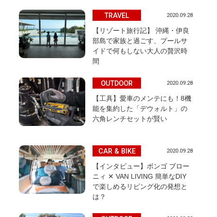
TRAVEL
2020.09.28
【リゾート旅行記】 沖縄・伊良
部島で家族と過ごす、プールサ
イドで何もしない大人の贅沢時
間
OUTDOOR
2020.09.28
【工具】愛車のメンテにも！8機
能を集約した「デウォルト」の
六角レンチセットが賢い
CAR & BIKE
2020.09.28
【インタビュー】ボンゴ ブロー
ニィ ✕ VAN LIVING 簡単なDIY
で楽しめるリビング化の発想と
は？