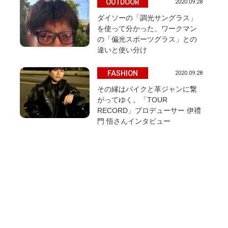
OUTDOOR
2020.09.28
ダイソーの「調光サングラス」
を使って分かった、ワークマン
の「偏光スポーツグラス」との
違いと使い分け
FASHION
2020.09.28
その縁はバイクと革ジャンに繋
がってゆく。「TOUR
RECORD」プロデューサー 伊禮
門 悟さんインタビュー