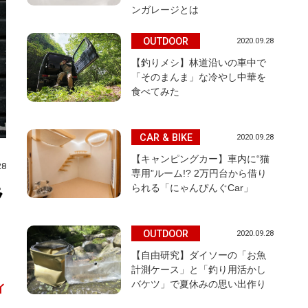
ンガレージとは
OUTDOOR
2020.09.28
【釣りメシ】林道沿いの車中で
「そのまんま」な冷やし中華を
食べてみた
CAR & BIKE
2020.09.28
【キャンピングカー】車内に“猫
28
専用”ルーム!? 2万円台から借り
られる「にゃんぴんぐCar」
ラ
OUTDOOR
2020.09.28
【自由研究】ダイソーの「お魚
計測ケース」と「釣り用活かし
バケツ」で夏休みの思い出作り
イ