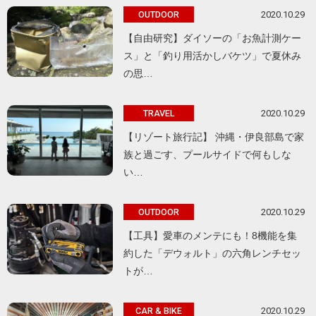
2020.10.29
OUTDOOR
【自由研究】ダイソーの「お魚計測ケー
ス」と「釣り用活かしバケツ」で夏休み
の思…
2020.10.29
TRAVEL
【リゾート旅行記】 沖縄・伊良部島で家
族と過ごす、プールサイドで何もしな
い…
2020.10.29
OUTDOOR
【工具】愛車のメンテにも！8機能を集
約した「デウォルト」の六角レンチセッ
トが…
2020.10.29
CAR & BIKE