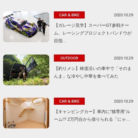
2020.10.29
CAR & BIKE
【ガレージ見学】スーパーGT参戦チー
ム、レーシングプロジェクトバンドウが
目指…
2020.10.29
OUTDOOR
【釣りメシ】林道沿いの車中で「そのま
んま」な冷やし中華を食べてみた
2020.10.29
CAR & BIKE
【キャンピングカー】車内に“猫専用”ル
ーム!? 2万円台から借りられる「にゃ…