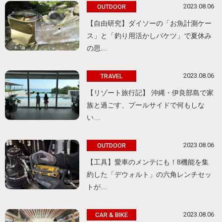
2023.08.06
OUTDOOR
【自由研究】ダイソーの「お魚計測ケー
ス」と「釣り用活かしバケツ」で夏休み
の思…
2023.08.06
TRAVEL
【リゾート旅行記】 沖縄・伊良部島で家
族と過ごす、プールサイドで何もしな
い…
2023.08.06
OUTDOOR
【工具】愛車のメンテにも！8機能を集
約した「デウォルト」の六角レンチセッ
トが…
2023.08.06
CAR & BIKE