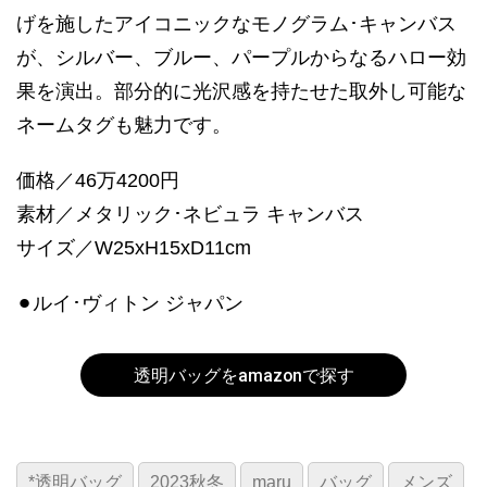
げを施したアイコニックなモノグラム･キャンバス
が、シルバー、ブルー、パープルからなるハロー効
果を演出。部分的に光沢感を持たせた取外し可能な
ネームタグも魅力です。
価格／46万4200円
素材／メタリック･ネビュラ キャンバス
サイズ／W25xH15xD11cm
⚫︎ルイ･ヴィトン ジャパン
透明バッグをamazonで探す
*透明バッグ
2023秋冬
maru
バッグ
メンズ