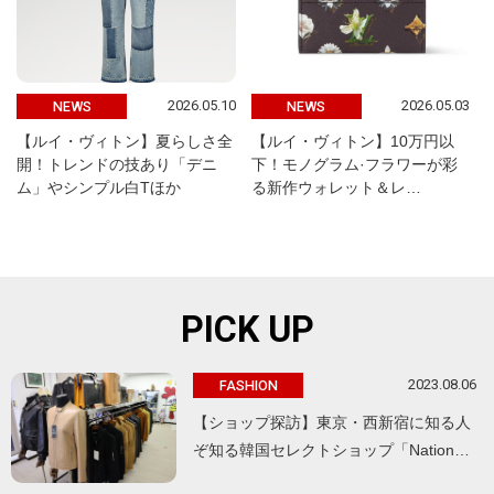
2026.05.10
2026.05.03
NEWS
NEWS
【ルイ・ヴィトン】夏らしさ全
【ルイ・ヴィトン】10万円以
開！トレンドの技あり「デニ
下！モノグラム·フラワーが彩
ム」やシンプル白Tほか
る新作ウォレット＆レ…
PICK UP
2023.08.06
FASHION
【ショップ探訪】東京・西新宿に知る人
ぞ知る韓国セレクトショップ「Nation…