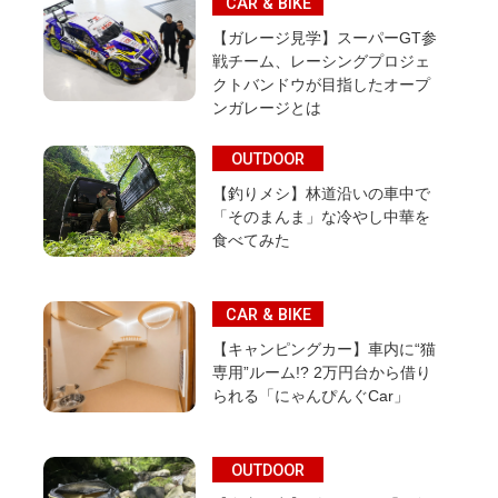
CAR & BIKE
【ガレージ見学】スーパーGT参
戦チーム、レーシングプロジェ
クトバンドウが目指したオープ
ンガレージとは
OUTDOOR
【釣りメシ】林道沿いの車中で
「そのまんま」な冷やし中華を
食べてみた
CAR & BIKE
【キャンピングカー】車内に“猫
専用”ルーム!? 2万円台から借り
られる「にゃんぴんぐCar」
OUTDOOR