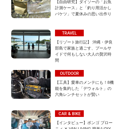
【自由研究】ダイソーの「お魚
計測ケース」と「釣り用活かし
バケツ」で夏休みの思い出作り
TRAVEL
【リゾート旅行記】 沖縄・伊良
部島で家族と過ごす、プールサ
イドで何もしない大人の贅沢時
間
OUTDOOR
【工具】愛車のメンテにも！8機
能を集約した「デウォルト」の
六角レンチセットが賢い
CAR & BIKE
【インタビュー】ボンゴ ブロー
ニィ ✕ VAN LIVING 簡単なDIY