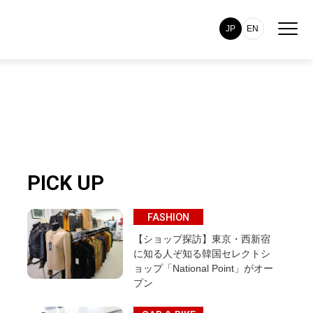
JP
EN
PICK UP
FASHION
【ショップ探訪】東京・西新宿
に知る人ぞ知る韓国セレクトシ
ョップ「National Point」がオー
プン