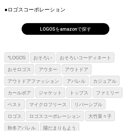
●ロゴスコーポレーション
LOGOSをamazonで探す
*LOGOS
おそろい
おそろいコーディネート
おそロゴス
アウター
アウトドア
アウトドアファッション
アパレル
カジュアル
カールボア
ジャケット
トップス
ファミリー
ベスト
マイクロフリース
リバーシブル
ロゴス
ロゴスコーポレーション
大竹菜々子
秋冬アパレル
陽だまりもよう