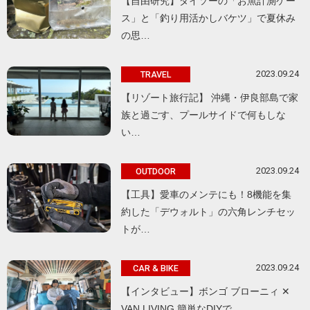
【自由研究】ダイソーの「お魚計測ケー
ス」と「釣り用活かしバケツ」で夏休み
の思…
2023.09.24
TRAVEL
【リゾート旅行記】 沖縄・伊良部島で家
族と過ごす、プールサイドで何もしな
い…
2023.09.24
OUTDOOR
【工具】愛車のメンテにも！8機能を集
約した「デウォルト」の六角レンチセッ
トが…
2023.09.24
CAR & BIKE
【インタビュー】ボンゴ ブローニィ ✕
VAN LIVING 簡単なDIYで…