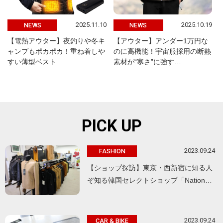
2025.11.10
2025.10.19
NEWS
NEWS
【電熱アウター】夜釣りや冬キ
【アウター】アンダー1万円な
ャンプもポカポカ！重ね着しや
のに高機能！宇宙服採用の断熱
すい薄型ベスト
素材が“寒さ”に強す…
PICK UP
2023.09.24
FASHION
【ショップ探訪】東京・西新宿に知る人
ぞ知る韓国セレクトショップ「Nation…
2023.09.24
CAR & BIKE