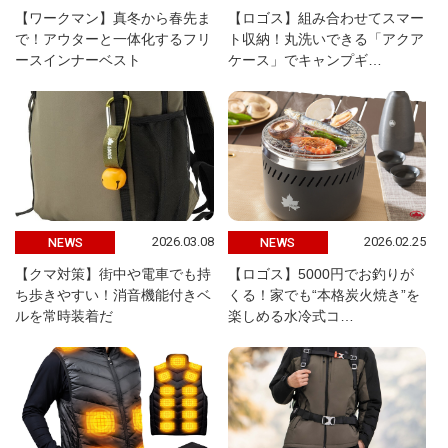
【ワークマン】真冬から春先ま
【ロゴス】組み合わせてスマー
で！アウターと一体化するフリ
ト収納！丸洗いできる「アクア
ースインナーベスト
ケース」でキャンプギ…
2026.03.08
2026.02.25
NEWS
NEWS
【クマ対策】街中や電車でも持
【ロゴス】5000円でお釣りが
ち歩きやすい！消音機能付きベ
くる！家でも“本格炭火焼き”を
ルを常時装着だ
楽しめる水冷式コ…