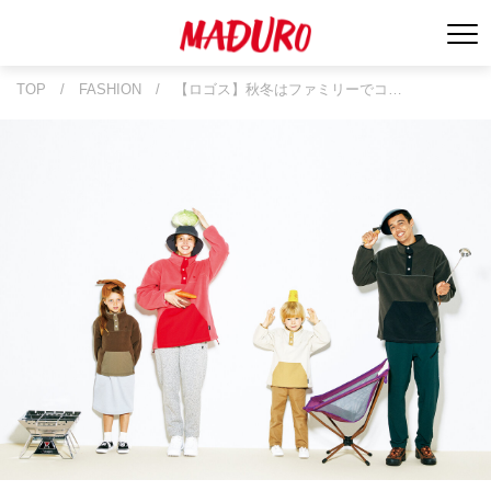
TOP
/
FASHION
/
【ロゴス】秋冬はファミリーでコ…