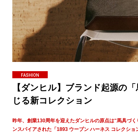
FASHION
【ダンヒル】ブランド起源の「
じる新コレクション
昨年、創業130周年を迎えたダンヒルの原点は“馬具づ
ンスパイアされた「1893 ウーブン ハーネス コレクシ