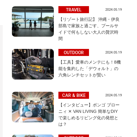
TRAVEL
2024.05.19
【リゾート旅行記】 沖縄・伊良
部島で家族と過ごす、プールサ
イドで何もしない大人の贅沢時
間
OUTDOOR
2024.05.19
【工具】愛車のメンテにも！8機
能を集約した「デウォルト」の
六角レンチセットが賢い
CAR & BIKE
2024.05.19
【インタビュー】ボンゴ ブロー
ニィ ✕ VAN LIVING 簡単なDIY
で楽しめるリビング化の発想と
は？