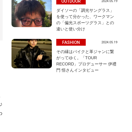
OUTDOOR
2024.05.19
ダイソーの「調光サングラス」
を使って分かった、ワークマン
の「偏光スポーツグラス」との
違いと使い分け
FASHION
2024.05.19
その縁はバイクと革ジャンに繋
がってゆく。「TOUR
RECORD」プロデューサー 伊禮
門 悟さんインタビュー
4
ジ
わ