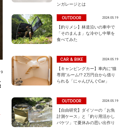
ンガレージとは
OUTDOOR
2024.05.19
【釣りメシ】林道沿いの車中で
「そのまんま」な冷やし中華を
食べてみた
CAR & BIKE
2024.05.19
【キャンピングカー】車内に“猫
19
専用”ルーム!? 2万円台から借り
られる「にゃんぴんぐCar」
感
OUTDOOR
2024.05.19
【自由研究】ダイソーの「お魚
イ
計測ケース」と「釣り用活かし
バケツ」で夏休みの思い出作り