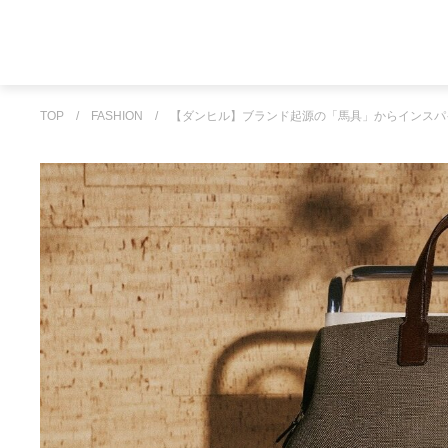
TOP
/
FASHION
/
【ダンヒル】ブランド起源の「馬具」からインスパ