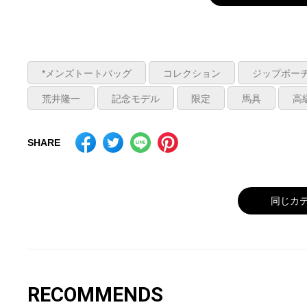
*メンズトートバッグ
コレクション
ジップポー
荒井隆一
記念モデル
限定
馬具
高
SHARE
同じカ
RECOMMENDS