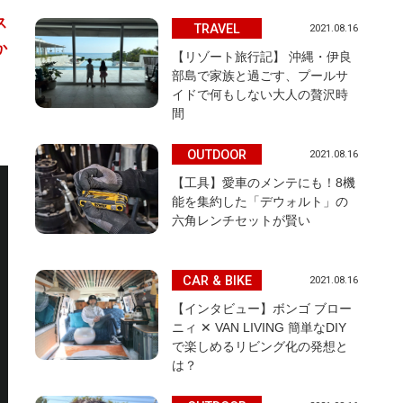
ス
TRAVEL
2021.08.16
か
【リゾート旅行記】 沖縄・伊良
部島で家族と過ごす、プールサ
イドで何もしない大人の贅沢時
間
OUTDOOR
2021.08.16
【工具】愛車のメンテにも！8機
能を集約した「デウォルト」の
六角レンチセットが賢い
CAR & BIKE
2021.08.16
【インタビュー】ボンゴ ブロー
ニィ ✕ VAN LIVING 簡単なDIY
で楽しめるリビング化の発想と
は？