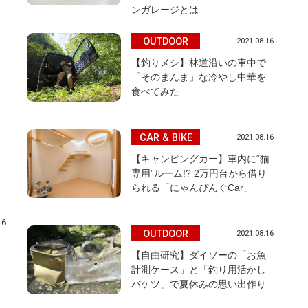
ンガレージとは
OUTDOOR
2021.08.16
【釣りメシ】林道沿いの車中で
「そのまんま」な冷やし中華を
食べてみた
CAR & BIKE
2021.08.16
【キャンピングカー】車内に“猫
専用”ルーム!? 2万円台から借り
られる「にゃんぴんぐCar」
16
OUTDOOR
2021.08.16
ト
【自由研究】ダイソーの「お魚
計測ケース」と「釣り用活かし
バケツ」で夏休みの思い出作り