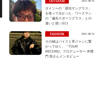
OUTDOOR
2021.08.16
ダイソーの「調光サングラス」
を使って分かった、ワークマン
の「偏光スポーツグラス」との
違いと使い分け
FASHION
2021.08.16
その縁はバイクと革ジャンに繋
がってゆく。「TOUR
RECORD」プロデューサー 伊禮
門 悟さんインタビュー