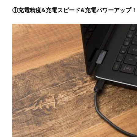
①充電精度&充電スピード&充電パワーアップ！